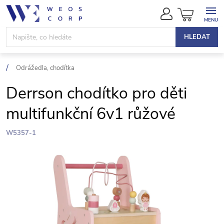
Přejít
NÁKUPN
na
KOŠÍK
obsah
HLEDAT
Odrážedla, chodítka
Derrson chodítko pro děti
multifunkční 6v1 růžové
W5357-1