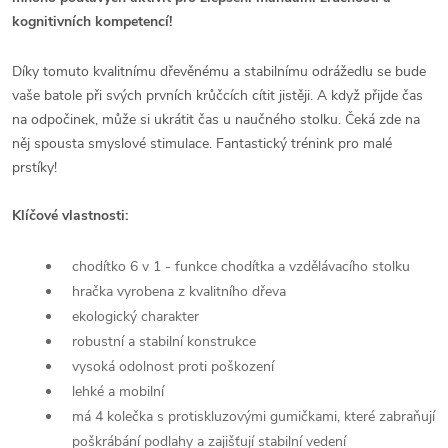
kognitivních kompetencí!
Díky tomuto kvalitnímu dřevěnému a stabilnímu odrážedlu se bude
vaše batole při svých prvních krůčcích cítit jistěji. A když přijde čas
na odpočinek, může si ukrátit čas u naučného stolku. Čeká zde na
něj spousta smyslové stimulace. Fantastický trénink pro malé
prstíky!
Klíčové vlastnosti:
chodítko 6 v 1 - funkce chodítka a vzdělávacího stolku
hračka vyrobena z kvalitního dřeva
ekologický charakter
robustní a stabilní konstrukce
vysoká odolnost proti poškození
lehké a mobilní
má 4 kolečka s protiskluzovými gumičkami, které zabraňují
poškrábání podlahy a zajišťují stabilní vedení