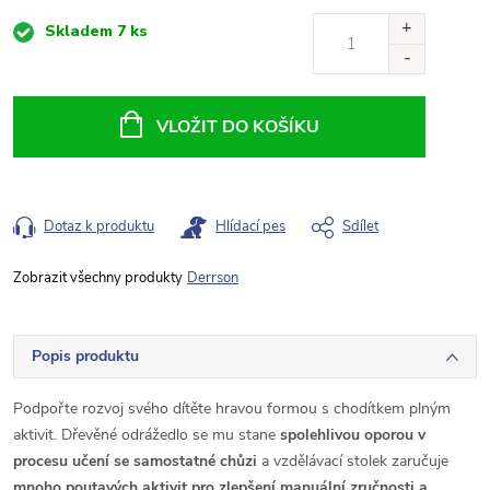
Měrná
Skladem
7 ks
cena:
VLOŽIT DO KOŠÍKU
Dotaz k produktu
Hlídací pes
Sdílet
Derrson
Popis produktu
Podpořte rozvoj svého dítěte hravou formou s chodítkem plným
aktivit. Dřevěné odrážedlo se mu stane
spolehlivou oporou v
procesu učení se samostatné chůzi
a vzdělávací stolek zaručuje
mnoho poutavých aktivit pro zlepšení manuální zručnosti a