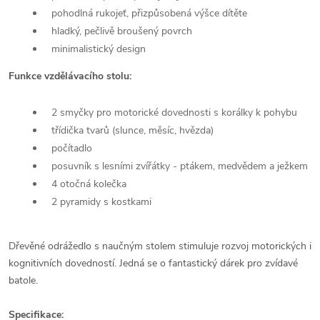
pohodlná rukojeť, přizpůsobená výšce dítěte
hladký, pečlivě broušený povrch
minimalistický design
Funkce vzdělávacího stolu:
2 smyčky pro motorické dovednosti s korálky k pohybu
třídička tvarů (slunce, měsíc, hvězda)
počítadlo
posuvník s lesními zvířátky - ptákem, medvědem a ježkem
4 otočná kolečka
2 pyramidy s kostkami
Dřevěné odrážedlo s naučným stolem stimuluje rozvoj motorických i
kognitivních dovedností. Jedná se o fantastický dárek pro zvídavé
batole.
Specifikace: