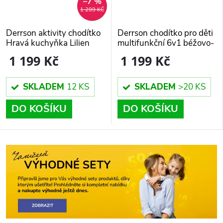
–7 %
1 299 KČ
Derrson aktivity chodítko
Derrson chodítko pro děti
Hravá kuchyňka Lilien
multifunkční 6v1 béžovo-
bílé
1 199 Kč
1 199 Kč
SKLADEM
12 KS
SKLADEM
>20 KS
DO KOŠÍKU
DO KOŠÍKU