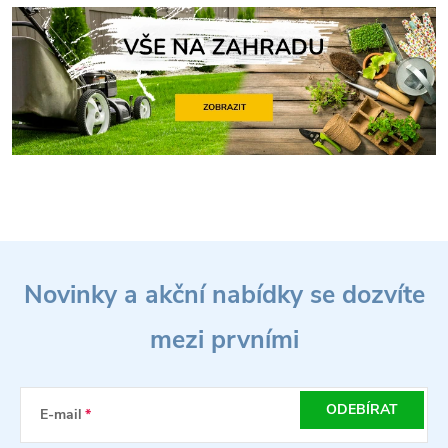
Z
Novinky a akční nabídky se dozvíte
á
mezi prvními
p
a
ODEBÍRAT
E-mail