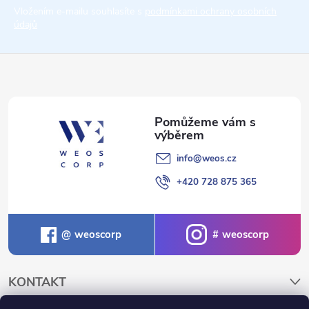
t
Vložením e-mailu souhlasíte s
podmínkami ochrany osobních
údajů
í
info
@
weos.cz
+420 728 875 365
weoscorp
weoscorp
KONTAKT