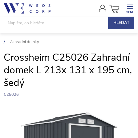
Přejít
NÁKUPN
na
KOŠÍK
obsah
HLEDAT
Zahradní domky
Crossheim C25026 Zahradní
domek L 213x 131 x 195 cm,
šedý
C25026