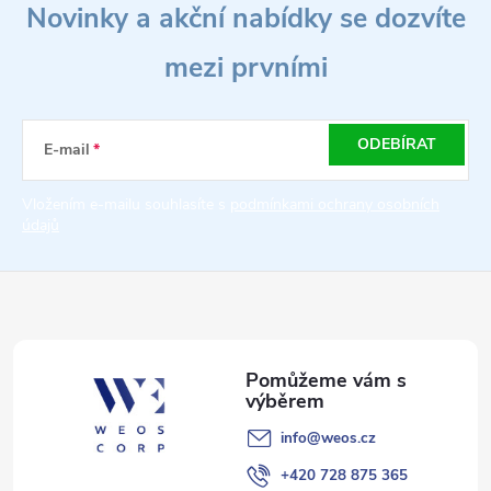
Novinky a akční nabídky se dozvíte
á
mezi prvními
p
a
ODEBÍRAT
E-mail
t
Vložením e-mailu souhlasíte s
podmínkami ochrany osobních
údajů
í
info
@
weos.cz
+420 728 875 365