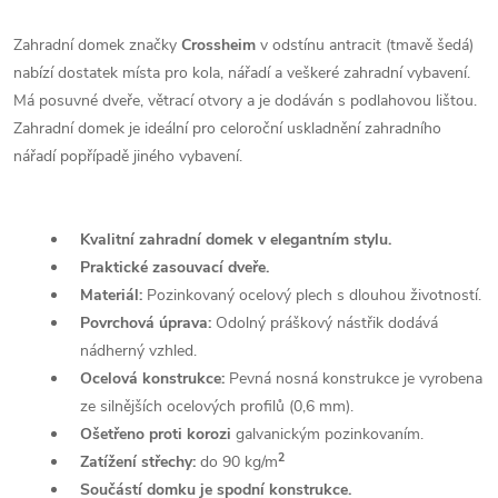
Zahradní domek značky
Crossheim
v odstínu antracit (tmavě šedá)
nabízí dostatek místa pro kola, nářadí a veškeré zahradní vybavení.
Má posuvné dveře, větrací otvory a je dodáván s podlahovou lištou.
Zahradní domek je ideální pro celoroční uskladnění zahradního
nářadí popřípadě jiného vybavení.
Kvalitní zahradní domek v elegantním stylu.
Praktické zasouvací dveře.
Materiál:
Pozinkovaný o
celový plech s dlouhou životností.
Povrchová úprava:
Odolný práškový nástřik dodává
nádherný vzhled.
Ocelová konstrukce:
Pevná n
osná konstrukce je vyrobena
ze silnějších ocelových profilů (0,6 mm).
Ošetřeno proti korozi
galvanickým pozinkovaním.
2
Zatížení střechy:
do 90 kg/m
Součástí domku je spodní konstrukce.