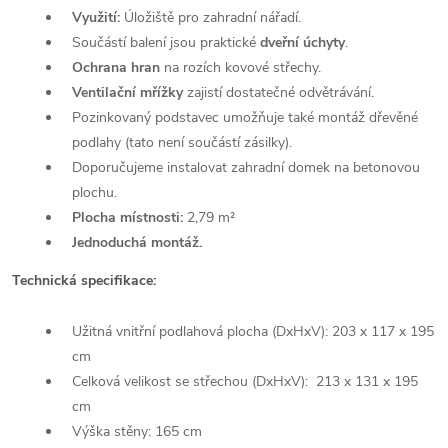
Využití:
Úložiště pro zahradní nářadí.
Součástí balení jsou praktické
dveřní úchyty
.
Ochrana hran
na rozích kovové střechy.
Ventilační mřížky
zajistí dostatečné odvětrávání.
Pozinkovaný podstavec umožňuje také montáž dřevěné
podlahy (tato není součástí zásilky).
Doporučujeme instalovat zahradní domek na betonovou
plochu.
Plocha místnosti:
2,79 m²
Jednoduchá montáž.
Technická specifikace:
Užitná vnitřní podlahová plocha (DxHxV): 203 x 117 x 195
cm
Celková velikost se střechou (DxHxV): 213 x 131 x 195
cm
Výška stěny: 165 cm