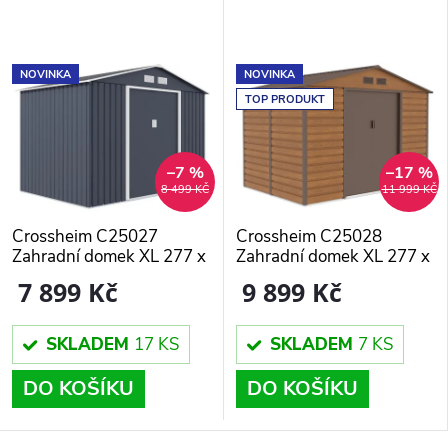
NOVINKA
NOVINKA
TOP PRODUKT
–7 %
–17 %
8 499 KČ
11 999 KČ
Crossheim C25027
Crossheim C25028
Zahradní domek XL 277 x
Zahradní domek XL 277 x
195 x 203 cm, šedý
195 x 200 cm, ořech
7 899 Kč
9 899 Kč
SKLADEM
17 KS
SKLADEM
7 KS
DO KOŠÍKU
DO KOŠÍKU