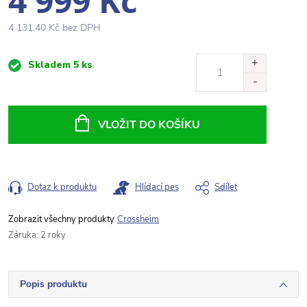
4 999 Kč
4 131,40 Kč bez DPH
Měrná
Skladem
5 ks
cena:
VLOŽIT DO KOŠÍKU
Dotaz k produktu
Hlídací pes
Sdílet
Crossheim
Záruka
:
2 roky
Popis produktu