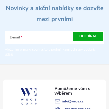
Z
ů
ů
Novinky a akční nabídky se dozvíte
l
á
á
mezi prvními
p
d
a
a
ODEBÍRAT
E-mail
t
c
Vložením e-mailu souhlasíte s
podmínkami ochrany osobních
údajů
í
í
p
r
v
k
info
@
weos.cz
y