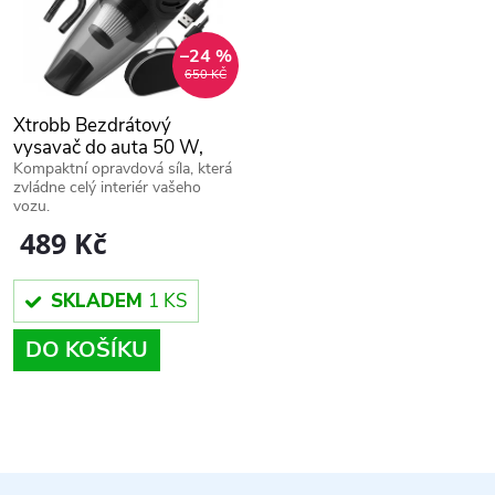
n
i
í
–24 %
650 KČ
s
p
Xtrobb Bezdrátový
p
vysavač do auta 50 W,
r
2600 mAh, černá 26203
Kompaktní opravdová síla, která
zvládne celý interiér vašeho
r
vozu.
o
489 Kč
o
d
SKLADEM
1 KS
d
u
DO KOŠÍKU
u
k
k
O
t
t
v