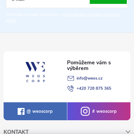
t
Vložením e-mailu souhlasíte s
podmínkami ochrany osobních
údajů
í
info
@
weos.cz
+420 728 875 365
weoscorp
weoscorp
KONTAKT