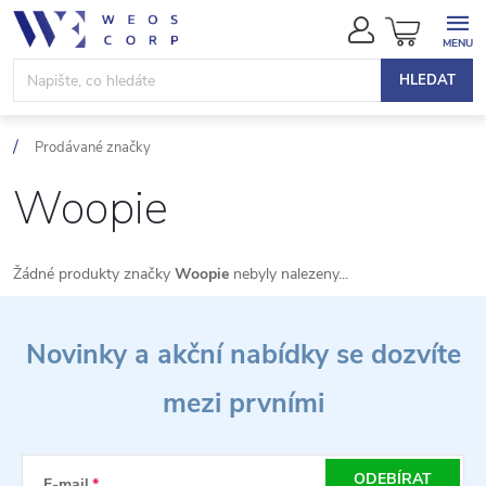
Přejít
NÁKUPN
na
KOŠÍK
obsah
HLEDAT
Prodávané značky
Woopie
Žádné produkty značky
Woopie
nebyly nalezeny...
Z
Novinky a akční nabídky se dozvíte
á
mezi prvními
p
a
ODEBÍRAT
E-mail