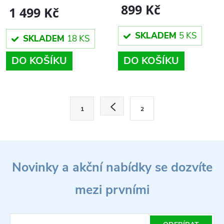
prvky.
899 Kč
1 499 Kč
SKLADEM
5 KS
SKLADEM
18 KS
DO KOŠÍKU
DO KOŠÍKU
O
S
1
2
t
v
r
l
á
Z
n
á
Novinky a akční nabídky se dozvíte
á
k
d
o
mezi prvními
p
v
a
á