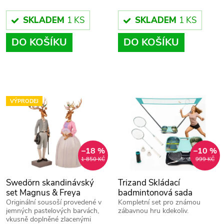
o
o
d
SKLADEM
1 KS
SKLADEM
1 KS
d
DO KOŠÍKU
DO KOŠÍKU
u
u
k
k
t
VÝPRODEJ
t
ů
ů
–18 %
–10 %
1 850 KČ
999 KČ
Swedörn skandinávský
Trizand Skládací
set Magnus & Freya
badmintonová sada
25515 - 4v1 síť, rakety,
Originální sousoší provedené v
Kompletní set pro známou
jemných pastelových barvách,
zábavnou hru kdekoliv.
košíček a praktický kufřík
vkusně doplněné zlacenými