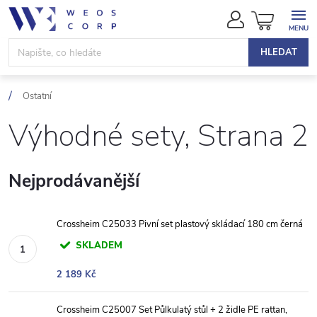
Přejít
NÁKUPN
na
KOŠÍK
obsah
HLEDAT
Ostatní
Výhodné sety
, Strana 2
Nejprodávanější
Crossheim C25033 Pivní set plastový skládací 180 cm černá
SKLADEM
2 189 Kč
Crossheim C25007 Set Půlkulatý stůl + 2 židle PE rattan,