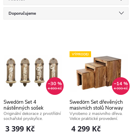
Ř
Doporučujeme
a
Nejlevnější
V
Nejdražší
z
ý
Nejprodávanější
e
VÝPRODEJ
p
Abecedně
n
i
í
–30 %
–14 %
4 899 KČ
4 999 KČ
s
p
Swedörn Set 4
Swedörn Set dřevěných
p
nástěnných sošek
masivních stolů Norway
r
Pařížské víly
Nature
Originální dekorace z prvotřídní
Vyrobeno z masivního dřeva.
sochařské pryskyřice.
Velice praktické provedení.
r
3 399 Kč
4 299 Kč