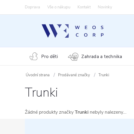
Přejít
Doprava
Vše o nákupu
Kontakt
Novinky
na
obsah
Pro děti
Zahrada a technika
Prodávané značky
Trunki
Trunki
Žádné produkty značky
Trunki
nebyly nalezeny...
Z