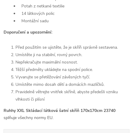
Potah z netkané textilie
14 látkových polic
Montážní sadu
Doporučení a upozornění:
Před použitím se ujistěte, že je skříň správně sestavena.
Umístěte ji na stabilní, rovný povrch.
Nepřekračujte maximální nosnost.
Těžší předměty ukládejte na spodní police.
Vyvarujte se přetěžování závěsných tyčí.
Umístěte mimo dosah dětí a domácích mazlíčků.
Pravidelně větrejte vnitřek skříně, abyste předešli vzniku
vlhkosti či plísní
Ruhhy XXL Skládací látková šatní skříň 170x170cm 23740
splňuje všechny normy EU.