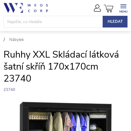
Přejít
NÁKUPN
na
KOŠÍK
obsah
HLEDAT
Nábytek
Ruhhy XXL Skládací látková
šatní skříň 170x170cm
23740
23740