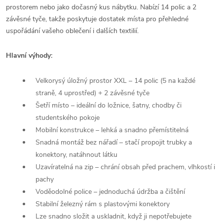
prostorem nebo jako dočasný kus nábytku. Nabízí 14 polic a 2
závěsné tyče, takže poskytuje dostatek místa pro přehledné
uspořádání vašeho oblečení i dalších textilií.
Hlavní výhody:
Velkorysý úložný prostor XXL – 14 polic (5 na každé
straně, 4 uprostřed) + 2 závěsné tyče
Šetří místo – ideální do ložnice, šatny, chodby či
studentského pokoje
Mobilní konstrukce – lehká a snadno přemístitelná
Snadná montáž bez nářadí – stačí propojit trubky a
konektory, natáhnout látku
Uzavíratelná na zip – chrání obsah před prachem, vlhkostí i
pachy
Voděodolné police – jednoduchá údržba a čištění
Stabilní železný rám s plastovými konektory
Lze snadno složit a uskladnit, když ji nepotřebujete