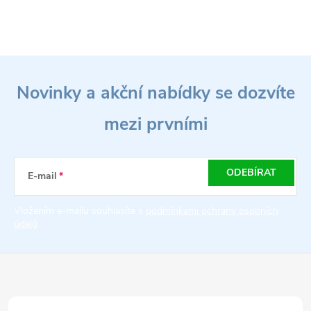
Z
Novinky a akční nabídky se dozvíte
á
mezi prvními
p
a
ODEBÍRAT
E-mail
t
Vložením e-mailu souhlasíte s
podmínkami ochrany osobních
údajů
í