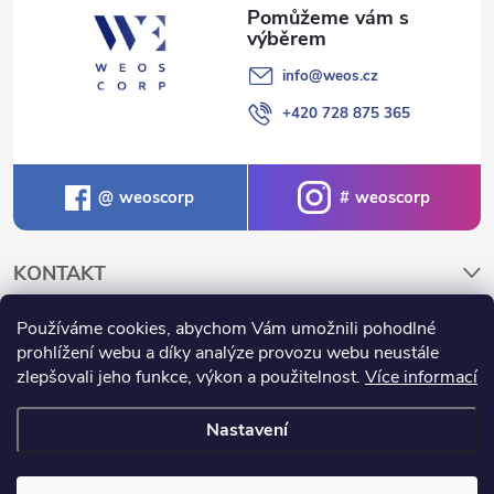
info
@
weos.cz
+420 728 875 365
weoscorp
weoscorp
KONTAKT
Používáme cookies, abychom Vám umožnili pohodlné
NAKUPOVÁNÍ A INFORMACE
prohlížení webu a díky analýze provozu webu neustále
zlepšovali jeho funkce, výkon a použitelnost.
Více informací
Nastavení
Copyright 2026
Weos.cz
. Všechna práva vyhrazena.