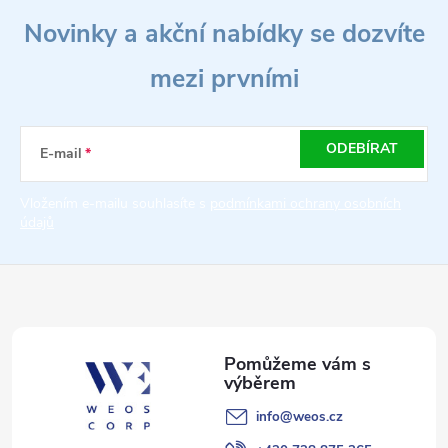
Z
ů
ů
Novinky a akční nabídky se dozvíte
l
á
á
mezi prvními
p
d
a
a
ODEBÍRAT
E-mail
t
c
Vložením e-mailu souhlasíte s
podmínkami ochrany osobních
údajů
í
í
p
r
v
k
info
@
weos.cz
y