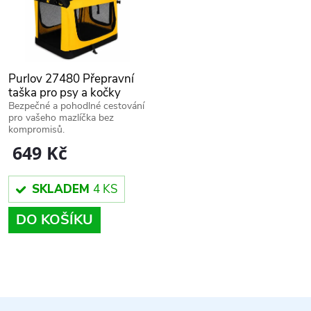
n
i
í
s
p
Purlov 27480 Přepravní
p
taška pro psy a kočky
r
44x60x42 cm
Bezpečné a pohodlné cestování
pro vašeho mazlíčka bez
r
kompromisů.
o
649 Kč
o
d
SKLADEM
4 KS
d
u
DO KOŠÍKU
u
k
k
O
t
t
v