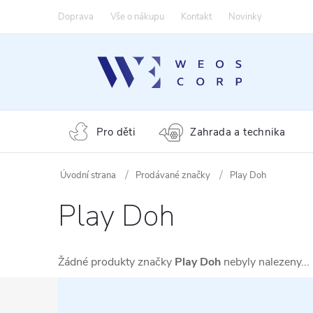
Přejít
Doprava
Vše o nákupu
Kontakt
Novinky
na
obsah
Pro děti
Zahrada a technika
Prodávané značky
Play Doh
Play Doh
Žádné produkty značky
Play Doh
nebyly nalezeny...
Z