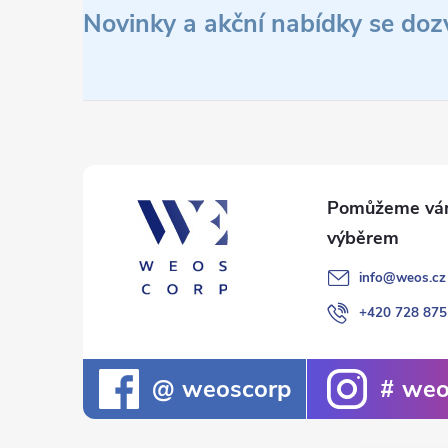
á
Novinky a akční nabídky se doz
p
a
t
í
info
@
weos.cz
+420 728 875
weoscorp
weo