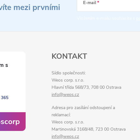
E-mail
víte mezi prvními
Vložením e-mailu souhlasíte s
p
KONTAKT
Sídlo společnosti:
Weos corp. s.r.o.
Hlavní třída 568/73, 708 00 Ostrava
info@weos.cz
 365
Adresa pro zasílání odstoupení a
reklamací:
scorp
Weos corp. s.r.o.
Martinovská 3168/48, 723 00 Ostrava
info@weos.cz