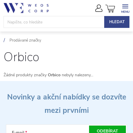
Přejít
NÁKUPN
na
KOŠÍK
obsah
HLEDAT
Prodávané značky
Orbico
Žádné produkty značky
Orbico
nebyly nalezeny...
Z
Novinky a akční nabídky se dozvíte
á
mezi prvními
p
a
ODEBÍRAT
E-mail