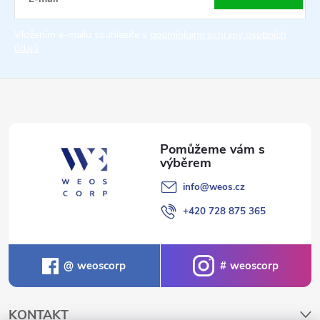
t
Vložením e-mailu souhlasíte s
podmínkami ochrany osobních
údajů
í
info
@
weos.cz
+420 728 875 365
weoscorp
weoscorp
KONTAKT