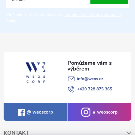
t
Vložením e-mailu souhlasíte s
podmínkami ochrany osobních
údajů
í
info
@
weos.cz
+420 728 875 365
weoscorp
weoscorp
KONTAKT