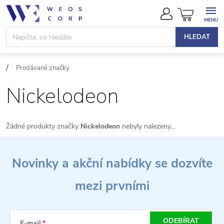
Přejít
NÁKUPN
na
KOŠÍK
obsah
HLEDAT
Prodávané značky
Nickelodeon
Žádné produkty značky
Nickelodeon
nebyly nalezeny...
Z
Novinky a akční nabídky se dozvíte
á
mezi prvními
p
a
ODEBÍRAT
E-mail