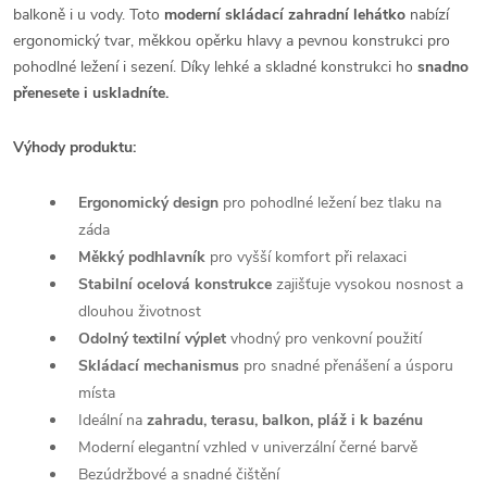
balkoně i u vody. Toto
moderní skládací zahradní lehátko
nabízí
ergonomický tvar, měkkou opěrku hlavy a pevnou konstrukci pro
pohodlné ležení i sezení. Díky lehké a skladné konstrukci ho
snadno
přenesete i uskladníte.
Výhody produktu:
Ergonomický design
pro pohodlné ležení bez tlaku na
záda
Měkký podhlavník
pro vyšší komfort při relaxaci
Stabilní ocelová konstrukce
zajišťuje vysokou nosnost a
dlouhou životnost
Odolný textilní výplet
vhodný pro venkovní použití
Skládací mechanismus
pro snadné přenášení a úsporu
místa
Ideální na
zahradu, terasu, balkon, pláž i k bazénu
Moderní elegantní vzhled v univerzální černé barvě
Bezúdržbové a snadné čištění