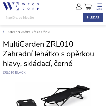
Přejít
NÁKUPN
na
KOŠÍK
obsah
HLEDAT
Zahradní lehátka, křesla a židle
MultiGarden ZRL010
Zahradní lehátko s opěrkou
hlavy, skládací, černé
ZRL010 BLACK