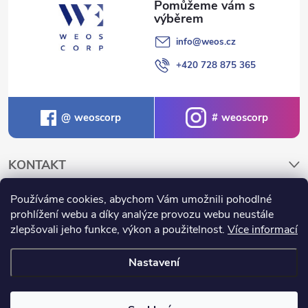
info
@
weos.cz
+420 728 875 365
weoscorp
weoscorp
KONTAKT
Používáme cookies, abychom Vám umožnili pohodlné
NAKUPOVÁNÍ A INFORMACE
prohlížení webu a díky analýze provozu webu neustále
zlepšovali jeho funkce, výkon a použitelnost.
Více informací
Nastavení
Copyright 2026
Weos.cz
. Všechna práva vyhrazena.