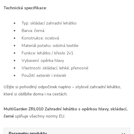
Technická specifikace:
Typ: skládací zahradní lehátko
Barva: černá
Konstrukce: ocelová
Materiál potahu: odolná textilie
Funkce: lehátko / křeslo 2v1
Vybavení: opěrka hlavy
Vlastnosti: skládací, lehké, přenosné
Použití: exteriér i interiér
Užijte si pohodlný odpočinek naplno – stylové zahradní lehátko,
které si oblíbíte doma i na cestách.
MultiGarden ZRL010 Zahradní lehátko s opěrkou hlavy, skládací,
černé
splňuje všechny normy EU.
Parametry produktu