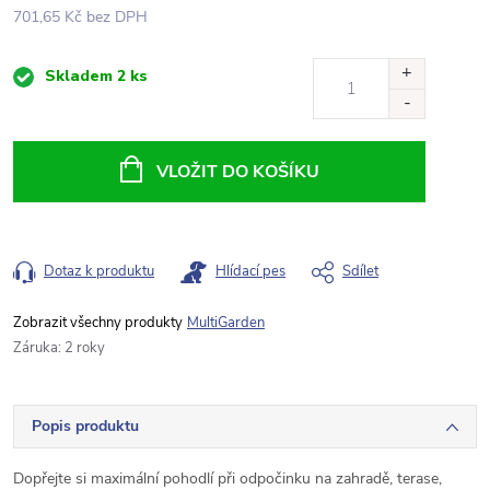
701,65 Kč bez DPH
Měrná
Skladem
2 ks
cena:
VLOŽIT DO KOŠÍKU
Dotaz k produktu
Hlídací pes
Sdílet
MultiGarden
Záruka
:
2 roky
Popis produktu
Dopřejte si maximální pohodlí při odpočinku na zahradě, terase,