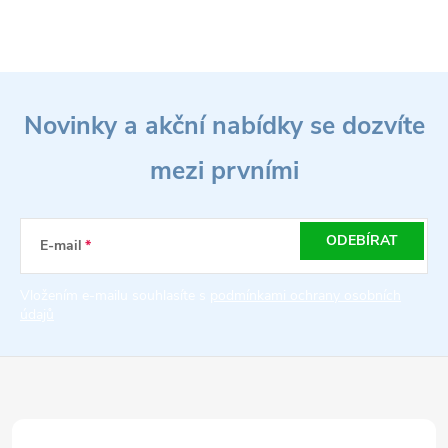
Z
Novinky a akční nabídky se dozvíte
á
mezi prvními
p
a
ODEBÍRAT
E-mail
t
Vložením e-mailu souhlasíte s
podmínkami ochrany osobních
údajů
í