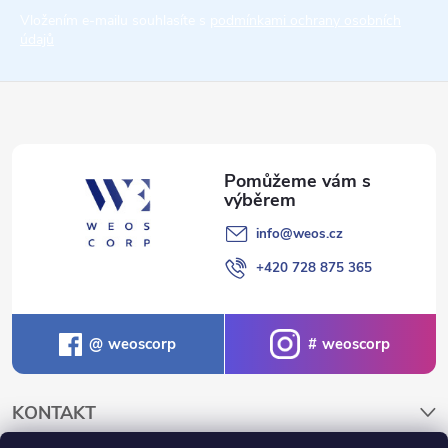
t
Vložením e-mailu souhlasíte s
podmínkami ochrany osobních
údajů
í
info
@
weos.cz
+420 728 875 365
weoscorp
weoscorp
KONTAKT