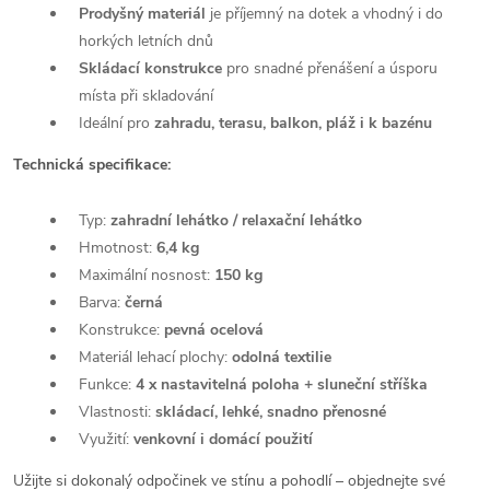
Prodyšný materiál
je příjemný na dotek a vhodný i do
horkých letních dnů
Skládací konstrukce
pro snadné přenášení a úsporu
místa při skladování
Ideální pro
zahradu, terasu, balkon, pláž i k bazénu
Technická specifikace:
Typ:
zahradní lehátko / relaxační lehátko
Hmotnost:
6,4 kg
Maximální nosnost:
150 kg
Barva:
černá
Konstrukce:
pevná ocelová
Materiál lehací plochy:
odolná textilie
Funkce:
4 x
nastavitelná poloha + sluneční stříška
Vlastnosti:
skládací, lehké, snadno přenosné
Využití:
venkovní i domácí použití
Užijte si dokonalý odpočinek ve stínu a pohodlí – objednejte své