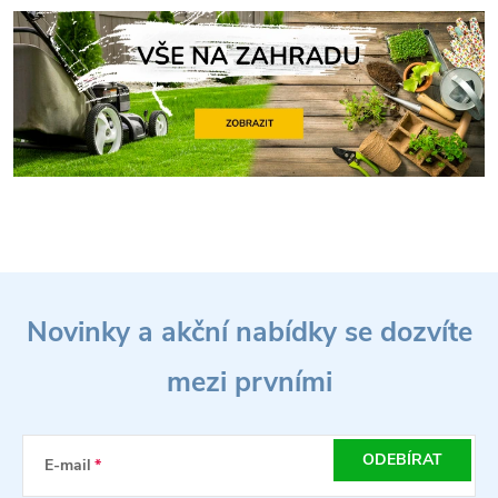
Z
Novinky a akční nabídky se dozvíte
á
mezi prvními
p
a
ODEBÍRAT
E-mail