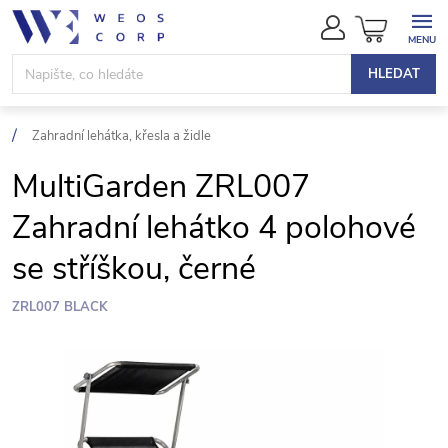
Přejít
NÁKUPN
na
KOŠÍK
obsah
HLEDAT
Zahradní lehátka, křesla a židle
MultiGarden ZRL007
Zahradní lehátko 4 polohové
se stříškou, černé
ZRL007 BLACK