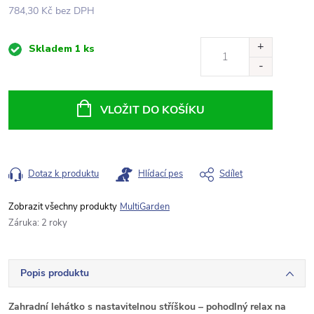
784,30 Kč bez DPH
Měrná
Skladem
1 ks
cena:
VLOŽIT DO KOŠÍKU
Dotaz k produktu
Hlídací pes
Sdílet
MultiGarden
Záruka
:
2 roky
Popis produktu
Zahradní lehátko s nastavitelnou stříškou – pohodlný relax na