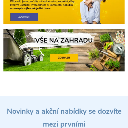
Z
Novinky a akční nabídky se dozvíte
á
mezi prvními