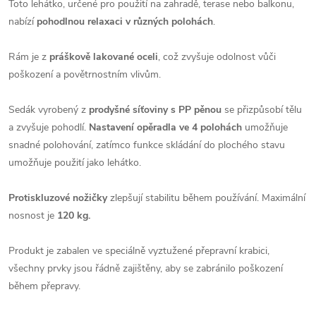
Toto lehátko, určené pro použití na zahradě, terase nebo balkonu,
nabízí
pohodlnou relaxaci v různých polohách
.
Rám je z
práškově lakované oceli
, což zvyšuje odolnost vůči
poškození a povětrnostním vlivům.
S
edák vyrobený z
prodyšné síťoviny s PP pěnou
se přizpůsobí tělu
a zvyšuje pohodlí.
Nastavení opěradla ve 4 polohách
umožňuje
snadné polohování, zatímco funkce skládání do plochého stavu
umožňuje použití jako lehátko.
Protiskluzové nožičky
zlepšují stabilitu během používání. Maximální
nosnost je
120 kg.
Produkt je zabalen ve speciálně vyztužené přepravní krabici,
všechny prvky jsou řádně zajištěny, aby se zabránilo poškození
během přepravy.