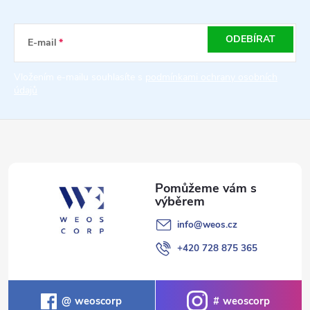
p
a
ODEBÍRAT
E-mail
t
Vložením e-mailu souhlasíte s
podmínkami ochrany osobních
údajů
í
info
@
weos.cz
+420 728 875 365
weoscorp
weoscorp