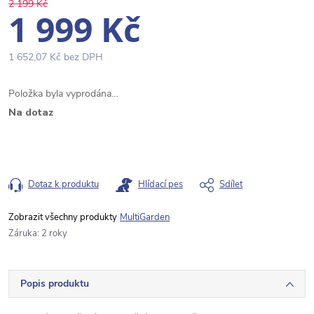
2 199 Kč
1 999 Kč
1 652,07 Kč bez DPH
Měrná
Položka byla vyprodána…
cena:
Na dotaz
Dotaz k produktu
Hlídací pes
Sdílet
MultiGarden
Záruka
:
2 roky
Popis produktu