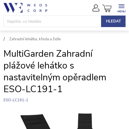
Přejít
NÁKUPN
na
KOŠÍK
obsah
HLEDAT
Zahradní lehátka, křesla a židle
MultiGarden Zahradní
plážové lehátko s
nastavitelným opěradlem
ESO-LC191-1
ESO-LC191-1