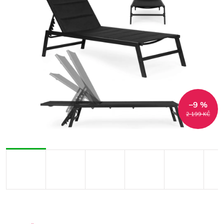
–9 %
2 199 KČ