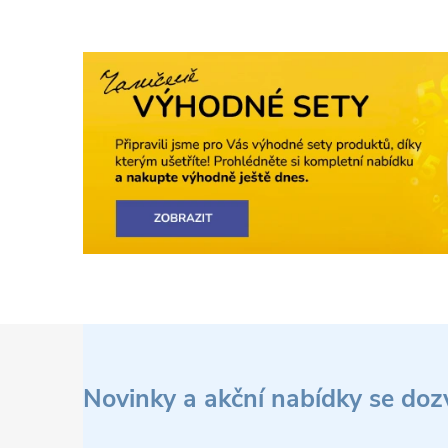
Z
á
Novinky a akční nabídky se doz
p