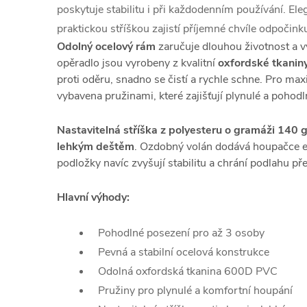
poskytuje stabilitu i při každodenním používání. El
praktickou stříškou zajistí příjemné chvíle odpoči
Odolný ocelový rám
zaručuje dlouhou životnost a vy
opěradlo jsou vyrobeny z kvalitní
oxfordské tkani
proti oděru, snadno se čistí a rychle schne. Pro ma
vybavena pružinami, které zajišťují plynulé a pohod
Nastavitelná stříška z polyesteru o gramáži 140 
lehkým deštěm
. Ozdobný volán dodává houpačce el
podložky navíc zvyšují stabilitu a chrání podlahu p
Hlavní výhody:
Pohodlné posezení pro až 3 osoby
Pevná a stabilní ocelová konstrukce
Odolná oxfordská tkanina 600D PVC
Pružiny pro plynulé a komfortní houpání