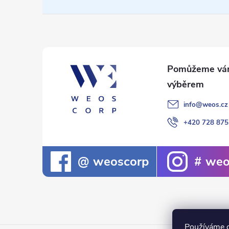
a
t
í
info
@
weos.cz
+420 728 875
weoscorp
weo
Používáme c