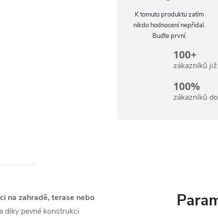
K tomuto produktu zatím
nikdo hodnocení nepřidal.
Buďte první.
100+
zákazníků ji
100%
zákazníků d
Param
ci na zahradě, terase nebo
a díky pevné konstrukci