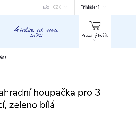
Přihlášení
CZK
NÁKUPNÍ
KOŠÍK
Prázdný košík
rása
ahradní houpačka pro 3
í, zeleno bílá