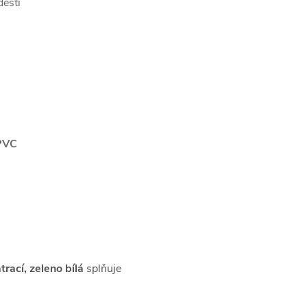
dešti
PVC
rací, zeleno bílá
splňuje