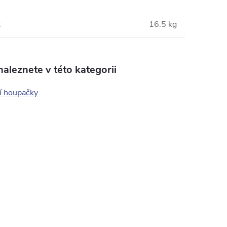
:
16.5 kg
aleznete v této kategorii
í houpačky