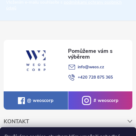
t
Vložením e-mailu souhlasíte s
podmínkami ochrany osobních
údajů
í
info
@
weos.cz
+420 728 875 365
weoscorp
weoscorp
KONTAKT