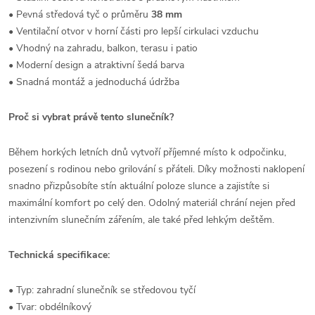
• Pevná středová tyč o průměru
38 mm
• Ventilační otvor v horní části pro lepší cirkulaci vzduchu
• Vhodný na zahradu, balkon, terasu i patio
• Moderní design a atraktivní šedá barva
• Snadná montáž a jednoduchá údržba
Proč si vybrat právě tento slunečník?
Během horkých letních dnů vytvoří příjemné místo k odpočinku,
posezení s rodinou nebo grilování s přáteli. Díky možnosti naklopení
snadno přizpůsobíte stín aktuální poloze slunce a zajistíte si
maximální komfort po celý den. Odolný materiál chrání nejen před
intenzivním slunečním zářením, ale také před lehkým deštěm.
Technická specifikace:
• Typ: zahradní slunečník se středovou tyčí
• Tvar: obdélníkový