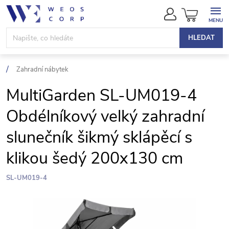
Přejít
NÁKUPN
na
KOŠÍK
obsah
HLEDAT
Zahradní nábytek
MultiGarden SL-UM019-4
Obdélníkový velký zahradní
slunečník šikmý sklápěcí s
klikou šedý 200x130 cm
SL-UM019-4