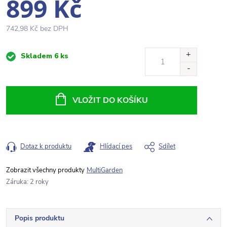
899 Kč
742,98 Kč bez DPH
Měrná
Skladem
6 ks
cena:
VLOŽIT DO KOŠÍKU
Dotaz k produktu
Hlídací pes
Sdílet
MultiGarden
Záruka
:
2 roky
Popis produktu