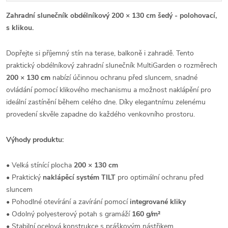
Zahradní slunečník obdélníkový 200 × 130 cm šedý - polohovací,
s klikou.
Dopřejte si příjemný stín na terase, balkoně i zahradě. Tento
praktický obdélníkový zahradní slunečník MultiGarden o rozměrech
200 × 130 cm
nabízí účinnou ochranu před sluncem, snadné
ovládání pomocí klikového mechanismu a možnost naklápění pro
ideální zastínění během celého dne. Díky elegantnímu zelenému
provedení skvěle zapadne do každého venkovního prostoru.
Výhody produktu:
• Velká stínící plocha
200 × 130 cm
• Praktický
naklápěcí systém TILT
pro optimální ochranu před
sluncem
• Pohodlné otevírání a zavírání pomocí
integrované kliky
• Odolný polyesterový potah s gramáží
160 g/m²
• Stabilní ocelová konstrukce s práškovým nástřikem