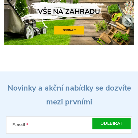
Z
Novinky a akční nabídky se dozvíte
á
mezi prvními
p
a
ODEBÍRAT
E-mail