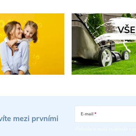
E-mail
víte mezi prvními
Vložením e-mailu souhlasíte s
p