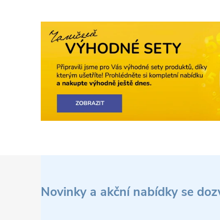
Z
á
Novinky a akční nabídky se doz
p