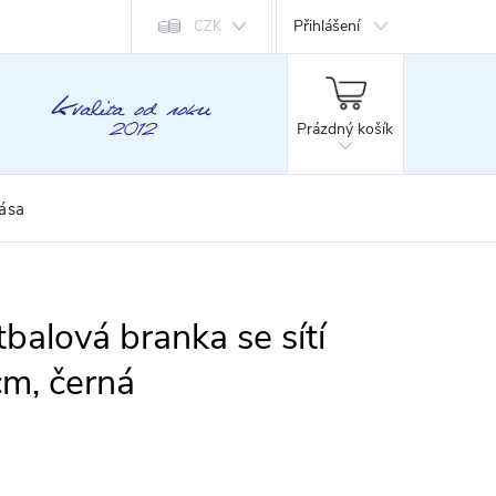
Přihlášení
CZK
NÁKUPNÍ
KOŠÍK
Prázdný košík
rása
lová branka se sítí
m, černá