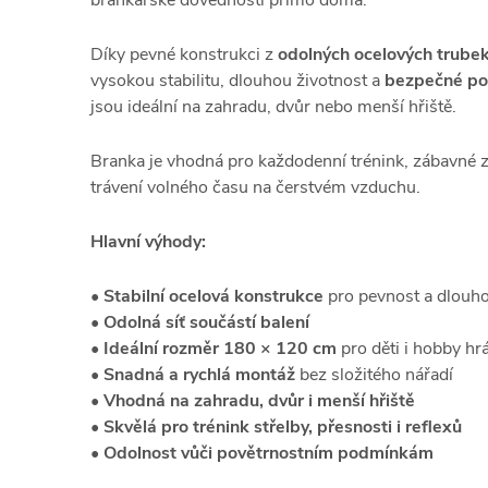
brankářské dovednosti přímo doma.
Díky pevné konstrukci z
odolných ocelových trube
vysokou stabilitu, dlouhou životnost a
bezpečné pou
jsou ideální na zahradu, dvůr nebo menší hřiště.
Branka je vhodná pro každodenní trénink, zábavné z
trávení volného času na čerstvém vzduchu.
Hlavní výhody:
•
Stabilní ocelová konstrukce
pro pevnost a dlouho
•
Odolná síť součástí balení
•
Ideální rozměr 180 × 120 cm
pro děti i hobby hr
•
Snadná a rychlá montáž
bez složitého nářadí
•
Vhodná na zahradu, dvůr i menší hřiště
•
Skvělá pro trénink střelby, přesnosti i reflexů
•
Odolnost vůči povětrnostním podmínkám