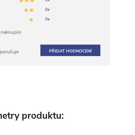
0x
0x
0x
ž nakoupilo
PŘIDAT HODNOCENÍ
oporučuje
etry produktu: