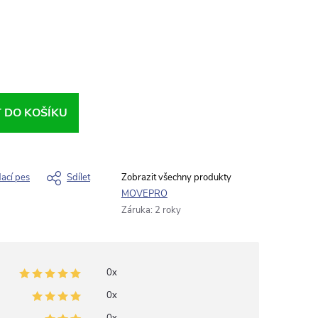
T DO KOŠÍKU
dací pes
Sdílet
MOVEPRO
Záruka
:
2 roky
0x
0x