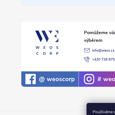
a
t
í
info
@
weos.cz
+420 728 875
weoscorp
weo
Používáme c