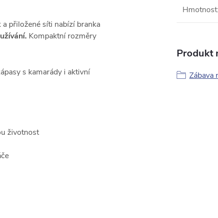
Hmotnost
k
a přiložené síti nabízí branka
žívání.
Kompaktní rozměry
Produkt n
ápasy s kamarády i aktivní
Zábava n
u životnost
áče