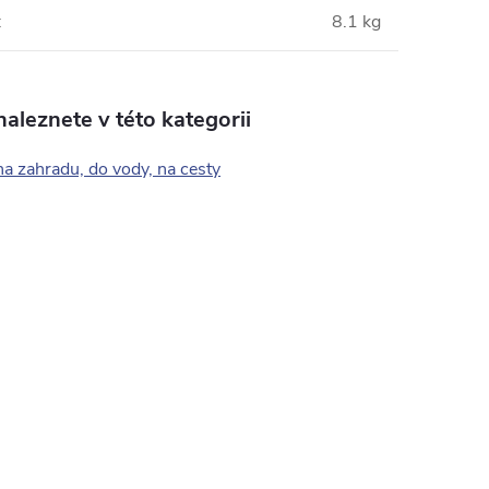
:
8.1 kg
aleznete v této kategorii
a zahradu, do vody, na cesty