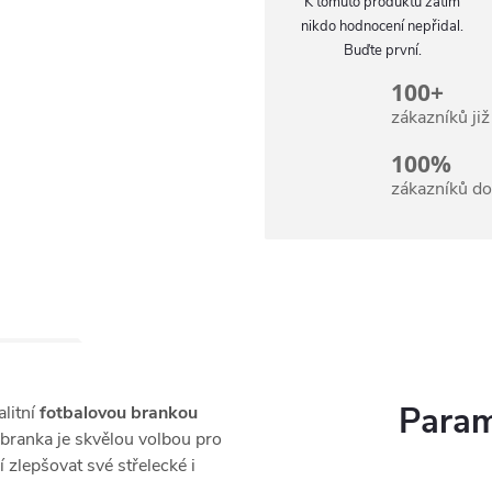
K tomuto produktu zatím
nikdo hodnocení nepřidal.
Buďte první.
100+
zákazníků ji
100%
zákazníků d
Param
alitní
fotbalovou brankou
í branka je skvělou volbou pro
jí zlepšovat své střelecké i