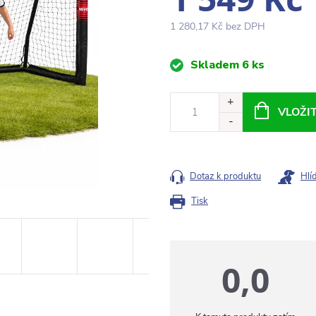
1 280,17 Kč bez DPH
Měrná
Skladem
6 ks
cena:
VLOŽI
Dotaz k produktu
Hlí
Tisk
0,0