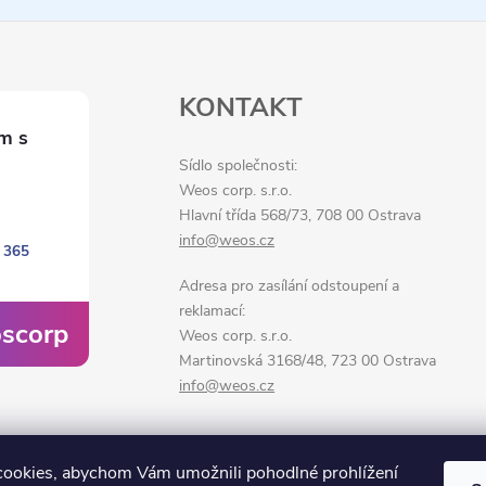
KONTAKT
Sídlo společnosti:
Weos corp. s.r.o.
Hlavní třída 568/73, 708 00 Ostrava
info@weos.cz
 365
Adresa pro zasílání odstoupení a
reklamací:
scorp
Weos corp. s.r.o.
Martinovská 3168/48, 723 00 Ostrava
info@weos.cz
ookies, abychom Vám umožnili pohodlné prohlížení