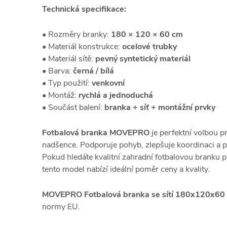
Technická specifikace:
• Rozměry branky:
180 × 120 × 60 cm
• Materiál konstrukce:
ocelové trubky
• Materiál sítě:
pevný syntetický materiál
• Barva:
černá / bílá
• Typ použití:
venkovní
• Montáž:
rychlá a jednoduchá
• Součást balení:
branka + síť + montážní prvky
Fotbalová branka MOVEPRO
je perfektní volbou p
nadšence. Podporuje pohyb, zlepšuje koordinaci a př
Pokud hledáte kvalitní zahradní fotbalovou branku p
tento model nabízí ideální poměr ceny a kvality.
MOVEPRO Fotbalová branka se sítí 180x120x60 
normy EU.