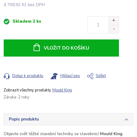
4 709,92 Kč bez DPH
Měrná
Skladem
2 ks
cena:
VLOŽIT DO KOŠÍKU
Dotaz k produktu
Hlídací pes
Sdílet
Mould King
Záruka
:
2 roky
Popis produktu
Objevte svět těžké stavební techniky se stavebnicí
Mould King