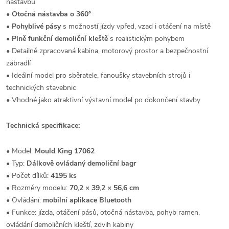
nástavbu
•
Otočná nástavba o 360°
•
Pohyblivé pásy
s možností jízdy vpřed, vzad i otáčení na místě
•
Plně funkční demoliční kleště
s realistickým pohybem
• Detailně zpracovaná kabina, motorový prostor a bezpečnostní
zábradlí
• Ideální model pro sběratele, fanoušky stavebních strojů i
technických stavebnic
• Vhodné jako atraktivní výstavní model po dokončení stavby
Technická specifikace:
• Model:
Mould King 17062
• Typ:
Dálkově ovládaný demoliční bagr
• Počet dílků:
4195 ks
• Rozměry modelu:
70,2 × 39,2 × 56,6 cm
• Ovládání:
mobilní aplikace Bluetooth
• Funkce: jízda, otáčení pásů, otočná nástavba, pohyb ramen,
ovládání demoličních kleští, zdvih kabiny