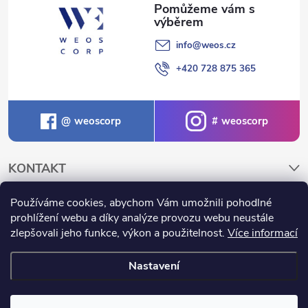
info
@
weos.cz
+420 728 875 365
weoscorp
weoscorp
KONTAKT
Používáme cookies, abychom Vám umožnili pohodlné
NAKUPOVÁNÍ A INFORMACE
prohlížení webu a díky analýze provozu webu neustále
zlepšovali jeho funkce, výkon a použitelnost.
Více informací
Nastavení
Copyright 2026
Weos.cz
. Všechna práva vyhrazena.