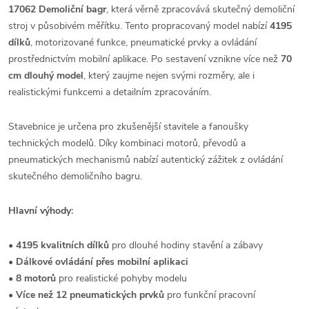
17062 Demoliční bagr
, která věrně zpracovává skutečný demoliční
stroj v působivém měřítku. Tento propracovaný model nabízí
4195
dílků
, motorizované funkce, pneumatické prvky a ovládání
prostřednictvím mobilní aplikace. Po sestavení vznikne více než
70
cm dlouhý model
, který zaujme nejen svými rozměry, ale i
realistickými funkcemi a detailním zpracováním.
Stavebnice je určena pro zkušenější stavitele a fanoušky
technických modelů. Díky kombinaci motorů, převodů a
pneumatických mechanismů nabízí autentický zážitek z ovládání
skutečného demoličního bagru.
Hlavní výhody:
•
4195 kvalitních dílků
pro dlouhé hodiny stavění a zábavy
•
Dálkové ovládání přes mobilní aplikaci
•
8 motorů
pro realistické pohyby modelu
•
Více než 12 pneumatických prvků
pro funkční pracovní