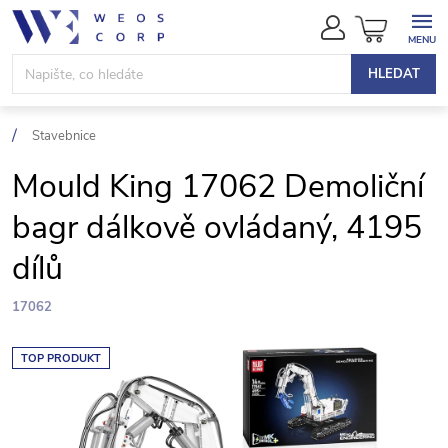
Přejít
NÁKUPN
na
KOŠÍK
obsah
HLEDAT
Stavebnice
Mould King 17062 Demoliční
bagr dálkově ovládaný, 4195
dílů
17062
TOP PRODUKT