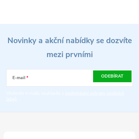
Z
Novinky a akční nabídky se dozvíte
á
mezi prvními
p
a
ODEBÍRAT
E-mail
t
Vložením e-mailu souhlasíte s
podmínkami ochrany osobních
údajů
í