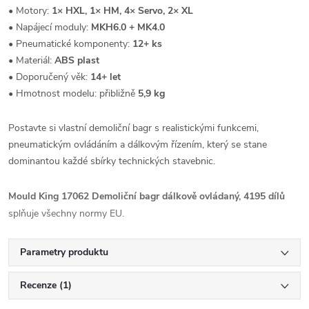
• Motory:
1× HXL, 1× HM, 4× Servo, 2× XL
• Napájecí moduly:
MKH6.0 + MK4.0
• Pneumatické komponenty:
12+ ks
• Materiál:
ABS plast
• Doporučený věk:
14+ let
• Hmotnost modelu: přibližně
5,9 kg
Postavte si vlastní demoliční bagr s realistickými funkcemi,
pneumatickým ovládáním a dálkovým řízením, který se stane
dominantou každé sbírky technických stavebnic.
Mould King 17062 Demoliční bagr dálkově ovládaný, 4195 dílů
splňuje všechny normy EU.
Parametry produktu
Recenze (1)