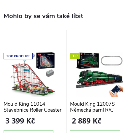
TIP
TOP PRODUKT
Mould King 11014
Mould King 12007S
Stavebnice Roller Coaster
Německá parní R/C
3646 dílů
lokomotiva BR18 201,
3 399 Kč
2 889 Kč
2412 dílů