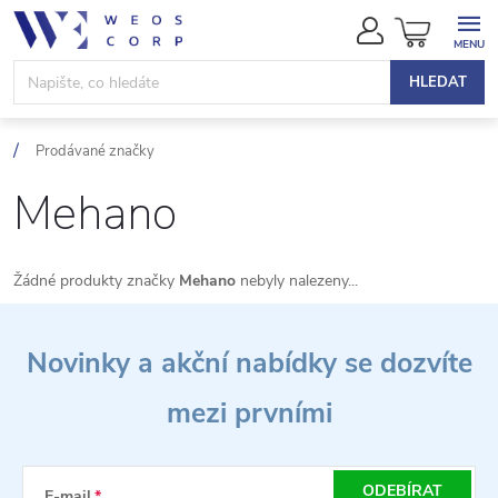
Přejít
NÁKUPN
na
KOŠÍK
obsah
HLEDAT
Prodávané značky
Mehano
Žádné produkty značky
Mehano
nebyly nalezeny...
Z
Novinky a akční nabídky se dozvíte
á
mezi prvními
p
a
ODEBÍRAT
E-mail