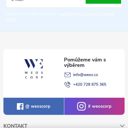
t
Vložením e-mailu souhlasíte s
podmínkami ochrany osobních
údajů
í
info
@
weos.cz
+420 728 875 365
weoscorp
weoscorp
KONTAKT