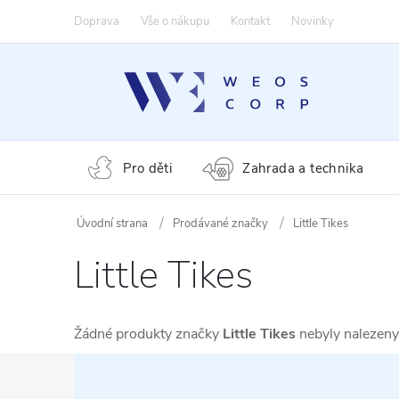
Přejít
Doprava
Vše o nákupu
Kontakt
Novinky
na
obsah
Pro děti
Zahrada a technika
Prodávané značky
Little Tikes
Little Tikes
Žádné produkty značky
Little Tikes
nebyly nalezeny.
Z