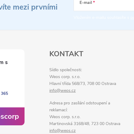
E-mail
víte mezi prvními
Vložením e-mailu souhlasíte s
p
KONTAKT
Sídlo společnosti:
Weos corp. s.r.o.
Hlavní třída 568/73, 708 00 Ostrava
info@weos.cz
 365
Adresa pro zasílání odstoupení a
reklamací:
scorp
Weos corp. s.r.o.
Martinovská 3168/48, 723 00 Ostrava
info@weos.cz