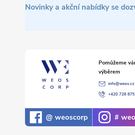
á
Novinky a akční nabídky se doz
p
a
t
í
info
@
weos.cz
+420 728 875
weoscorp
weo