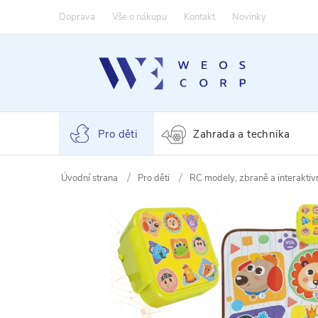
Přejít
Doprava
Vše o nákupu
Kontakt
Novinky
na
obsah
Pro děti
Zahrada a technika
Pro děti
RC modely, zbraně a interaktiv