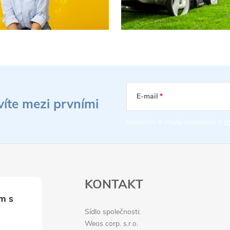
E-mail
víte mezi prvními
Vložením e-mailu souhlasíte s
p
KONTAKT
Sídlo společnosti:
Weos corp. s.r.o.