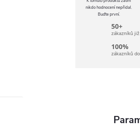
K tomuto produktu zatím
nikdo hodnocení nepřidal.
Buďte první.
50+
zákazníků ji
100%
zákazníků d
Param