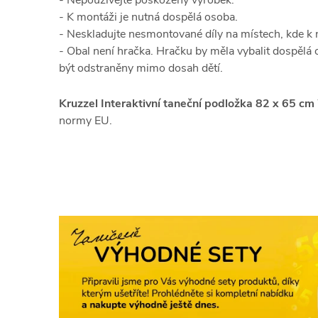
- Nepoužívejte poškozený výrobek.
- K montáži je nutná dospělá osoba.
- Neskladujte nesmontované díly na místech, kde k n
- Obal není hračka. Hračku by měla vybalit dospělá o
být odstraněny mimo dosah dětí.
Kruzzel Interaktivní taneční podložka 82 x 65 
normy EU.