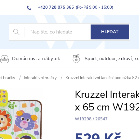
+420 728 875 365
(Po-Pá 9:00 - 15:00)
HLEDAT
Domácnost a nábytek
Sport, outdoor, zdraví, k
ní hračky
Interaktivní hračky
Kruzzel Interaktivní taneční podložka 
Kruzzel Intera
x 65 cm W19
W19298 / 26547
529 Kč