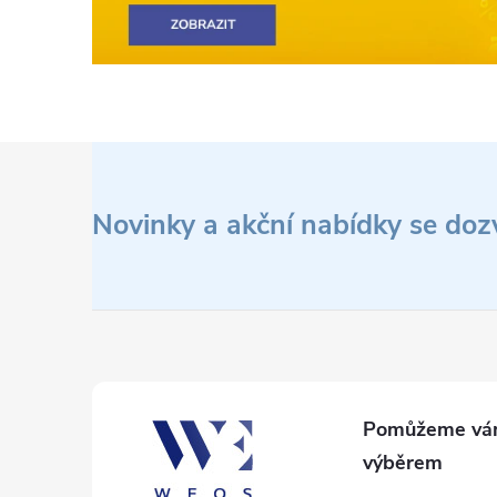
Z
á
Novinky a akční nabídky se doz
p
a
t
í