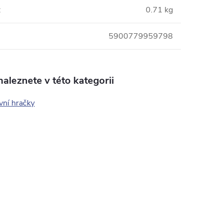
:
0.71 kg
5900779959798
aleznete v této kategorii
ivní hračky