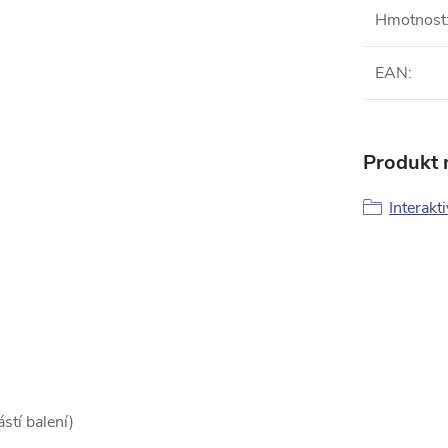
Hmotnost
EAN
:
Produkt n
Interakt
stí balení)