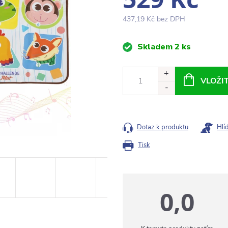
437,19 Kč bez DPH
Měrná
Skladem
2 ks
cena:
VLOŽI
Dotaz k produktu
Hlí
Tisk
0,0