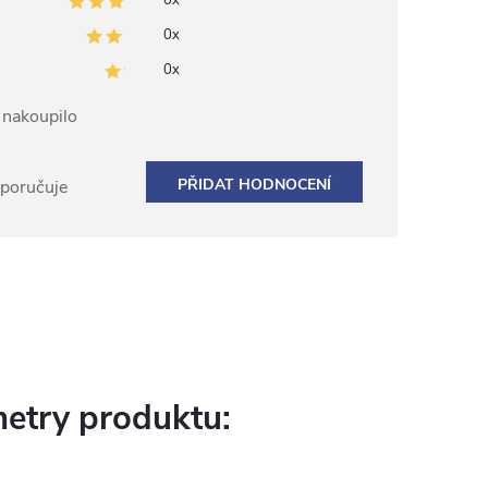
0x
0x
0x
ž nakoupilo
PŘIDAT HODNOCENÍ
oporučuje
etry produktu: