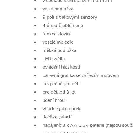
v souladu s evropskými normami
velká podložka
9 polí s tlakovými senzory
4 úrovně obtížnosti
funkce klavíru
veselé melodie
měkká podložka
LED světla
ovládání hlasitosti
barevná grafika se zvířecím motivem
bezpečné pro děti
pro děti od 3 let
učení hrou
vhodné jako dárek
tlačítko „start“
napájení: 3 x AA 1,5V baterie (nejsou součá