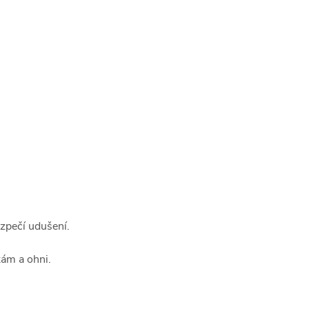
zpečí udušení.
ám a ohni.