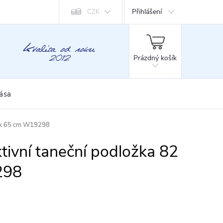
Přihlášení
CZK
NÁKUPNÍ
KOŠÍK
Prázdný košík
rása
82 x 65 cm W19298
ktivní taneční podložka 82
298