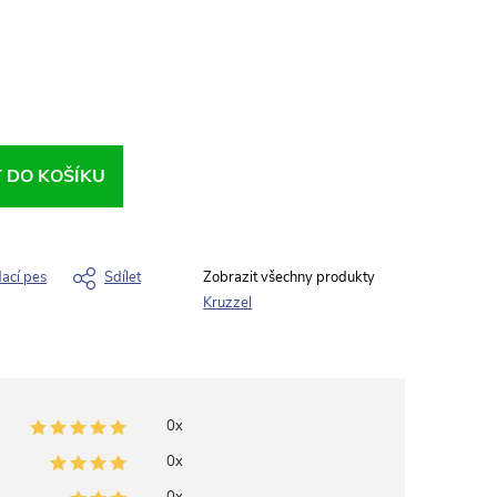
T DO KOŠÍKU
dací pes
Sdílet
Kruzzel
0x
0x