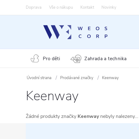
Přejít
Doprava
Vše o nákupu
Kontakt
Novinky
na
obsah
Pro děti
Zahrada a technika
Prodávané značky
Keenway
Keenway
Žádné produkty značky
Keenway
nebyly nalezeny...
Z