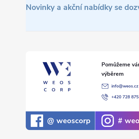
á
Novinky a akční nabídky se doz
p
a
t
í
info
@
weos.cz
+420 728 875
weoscorp
weo