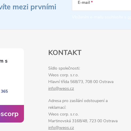
E-mail
víte mezi prvními
Vložením e-mailu souhlasíte s
p
KONTAKT
Sídlo společnosti:
Weos corp. s.r.o.
Hlavní třída 568/73, 708 00 Ostrava
info@weos.cz
 365
Adresa pro zasílání odstoupení a
reklamací:
scorp
Weos corp. s.r.o.
Martinovská 3168/48, 723 00 Ostrava
info@weos.cz