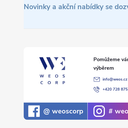
á
Novinky a akční nabídky se doz
p
a
t
í
info
@
weos.cz
+420 728 875
weoscorp
weo