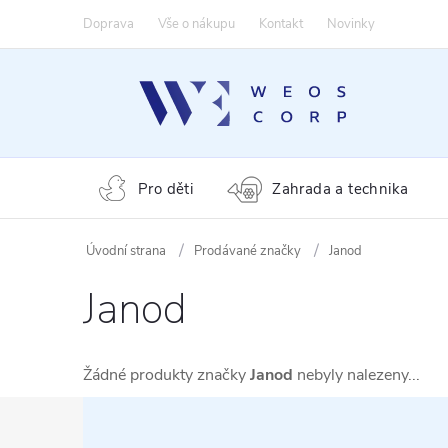
Přejít
Doprava
Vše o nákupu
Kontakt
Novinky
na
obsah
Pro děti
Zahrada a technika
Prodávané značky
Janod
Janod
Žádné produkty značky
Janod
nebyly nalezeny...
Z