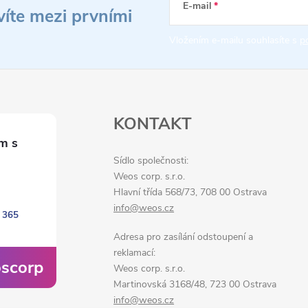
E-mail
víte mezi prvními
Vložením e-mailu souhlasíte s
p
KONTAKT
Sídlo společnosti:
Weos corp. s.r.o.
Hlavní třída 568/73, 708 00 Ostrava
info@weos.cz
 365
Adresa pro zasílání odstoupení a
reklamací:
scorp
Weos corp. s.r.o.
Martinovská 3168/48, 723 00 Ostrava
info@weos.cz