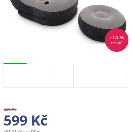
–14 %
699 KČ
699 Kč
599 Kč
495,04 Kč bez DPH