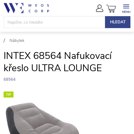
Přejít
NÁKUPN
na
KOŠÍK
obsah
HLEDAT
Nábytek
INTEX 68564 Nafukovací
křeslo ULTRA LOUNGE
68564
TIP