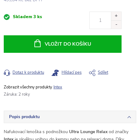
Měrná
Skladem
3 ks
cena:
VLOŽIT DO KOŠÍKU
Dotaz k produktu
Hlídací pes
Sdílet
Intex
Záruka
:
2 roky
Popis produktu
Nafukovací lenoška s podnožkou
Ultra Lounge Relax
od značky
Intex
je skvělou volbou do kempu nebo na relaxaci doma. Díky