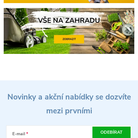
Z
Novinky a akční nabídky se dozvíte
á
mezi prvními
p
a
ODEBÍRAT
E-mail