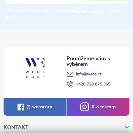
t
Vložením e-mailu souhlasíte s
podmínkami ochrany osobních
údajů
í
info
@
weos.cz
+420 728 875 365
weoscorp
weoscorp
KONTAKT