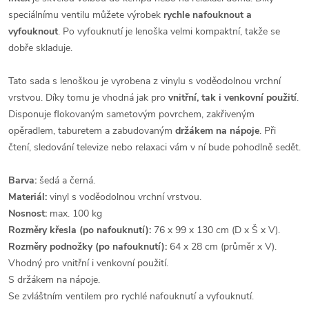
speciálnímu ventilu můžete výrobek
rychle nafouknout a
vyfouknout
. Po vyfouknutí je lenoška velmi kompaktní, takže se
dobře skladuje.
Tato sada s lenoškou je vyrobena z vinylu s voděodolnou vrchní
vrstvou. Díky tomu je vhodná jak pro
vnitřní, tak i venkovní použití
.
Disponuje flokovaným sametovým povrchem, zakřiveným
opěradlem, taburetem a zabudovaným
držákem na nápoje
. Při
čtení, sledování televize nebo relaxaci vám v ní bude pohodlně sedět.
Barva:
šedá a černá.
Materiál:
vinyl s voděodolnou vrchní vrstvou.
Nosnost:
max. 100 kg
Rozměry křesla (po nafouknutí):
76 x 99 x 130 cm (D x Š x V).
Rozměry podnožky (po nafouknutí):
64 x 28 cm (průměr x V).
Vhodný pro vnitřní i venkovní použití.
S držákem na nápoje.
Se zvláštním ventilem pro rychlé nafouknutí a vyfouknutí.