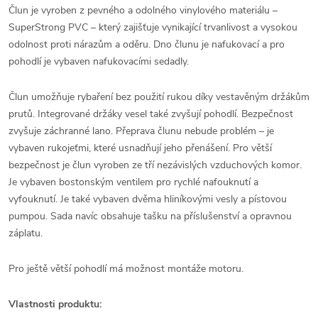
Člun je vyroben z pevného a odolného vinylového materiálu –
SuperStrong PVC – který zajišťuje vynikající trvanlivost a vysokou
odolnost proti nárazům a oděru. Dno člunu je nafukovací a pro
pohodlí je vybaven nafukovacími sedadly.
Člun umožňuje rybaření bez použití rukou díky vestavěným držákům
prutů. Integrované držáky vesel také zvyšují pohodlí. Bezpečnost
zvyšuje záchranné lano. Přeprava člunu nebude problém – je
vybaven rukojeťmi, které usnadňují jeho přenášení. Pro větší
bezpečnost je člun vyroben ze tří nezávislých vzduchových komor.
Je vybaven bostonským ventilem pro rychlé nafouknutí a
vyfouknutí. Je také vybaven dvěma hliníkovými vesly a pístovou
pumpou. Sada navíc obsahuje tašku na příslušenství a opravnou
záplatu.
Pro ještě větší pohodlí má možnost montáže motoru.
Vlastnosti produktu: