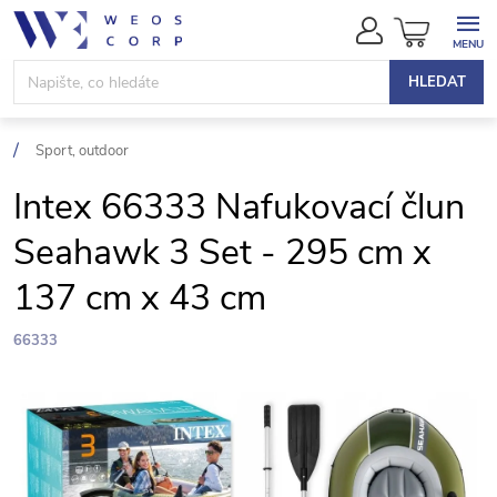
Přejít
NÁKUPN
na
KOŠÍK
obsah
HLEDAT
Sport, outdoor
Intex 66333 Nafukovací člun
Seahawk 3 Set - 295 cm x
137 cm x 43 cm
66333