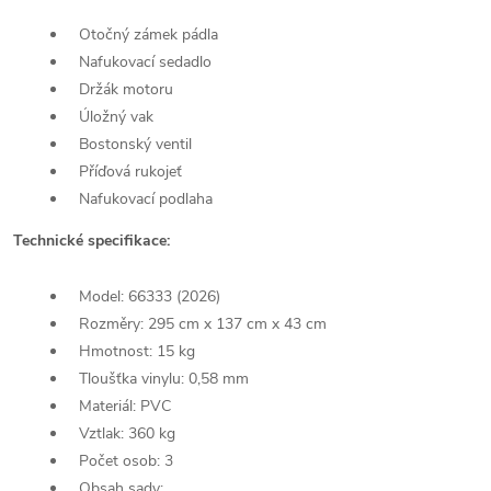
Otočný zámek pádla
Nafukovací sedadlo
Držák motoru
Úložný vak
Bostonský ventil
Příďová rukojeť
Nafukovací podlaha
Technické specifikace:
Model: 66333 (2026)
Rozměry: 295 cm x 137 cm x 43 cm
Hmotnost: 15 kg
Tloušťka vinylu: 0,58 mm
Materiál: PVC
Vztlak: 360 kg
Počet osob: 3
Obsah sady: