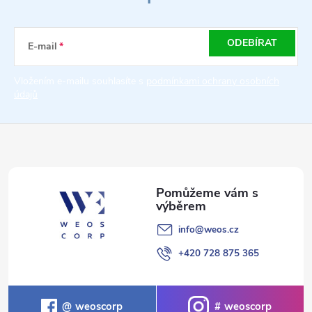
p
a
ODEBÍRAT
E-mail
t
Vložením e-mailu souhlasíte s
podmínkami ochrany osobních
údajů
í
info
@
weos.cz
+420 728 875 365
weoscorp
weoscorp