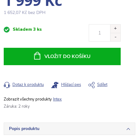
1 999 Kč
1 652,07 Kč bez DPH
Měrná
Skladem
3 ks
cena:
VLOŽIT DO KOŠÍKU
Dotaz k produktu
Hlídací pes
Sdílet
Intex
Záruka
:
2 roky
Popis produktu