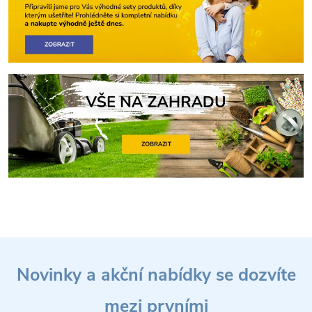
Z
Novinky a akční nabídky se dozvíte
á
mezi prvními