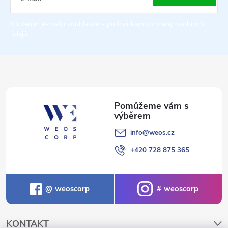
t
Vložením e-mailu souhlasíte s
podmínkami ochrany osobních
údajů
í
info
@
weos.cz
+420 728 875 365
weoscorp
weoscorp
KONTAKT