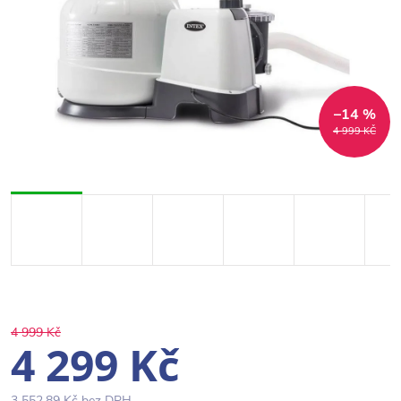
–14 %
4 999 KČ
4 999 Kč
4 299 Kč
3 552,89 Kč bez DPH