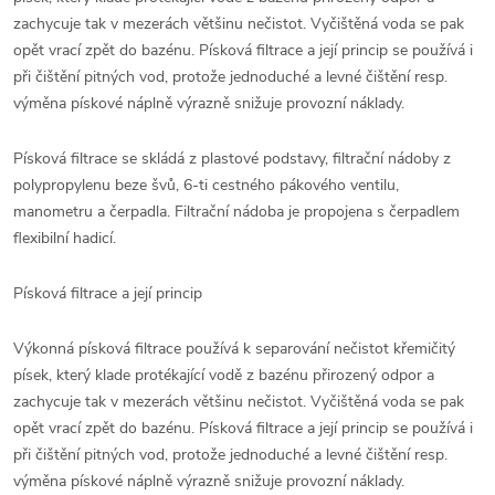
zachycuje tak v mezerách většinu nečistot. Vyčištěná voda se pak
opět vrací zpět do bazénu. Písková filtrace a její princip se používá i
při čištění pitných vod, protože jednoduché a levné čištění resp.
výměna pískové náplně výrazně snižuje provozní náklady.
Písková filtrace se skládá z plastové podstavy, filtrační nádoby z
polypropylenu beze švů, 6-ti cestného pákového ventilu,
manometru a čerpadla. Filtrační nádoba je propojena s čerpadlem
flexibilní hadicí.
Písková filtrace a její princip
Výkonná písková filtrace používá k separování nečistot křemičitý
písek, který klade protékající vodě z bazénu přirozený odpor a
zachycuje tak v mezerách většinu nečistot. Vyčištěná voda se pak
opět vrací zpět do bazénu. Písková filtrace a její princip se používá i
při čištění pitných vod, protože jednoduché a levné čištění resp.
výměna pískové náplně výrazně snižuje provozní náklady.