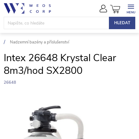
Přejít
NÁKUPN
na
KOŠÍK
obsah
HLEDAT
Nadzemní bazény a příslušenství
Intex 26648 Krystal Clear
8m3/hod SX2800
26648