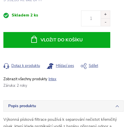
Měrná
Skladem
2 ks
cena:
VLOŽIT DO KOŠÍKU
Dotaz k produktu
Hlídací pes
Sdílet
Intex
Záruka
:
2 roky
Popis produktu
Výkonná písková filtrace používá k separování nečistot křemičitý
písek, který klade protékající vodě z bazénu přirozený odpor a