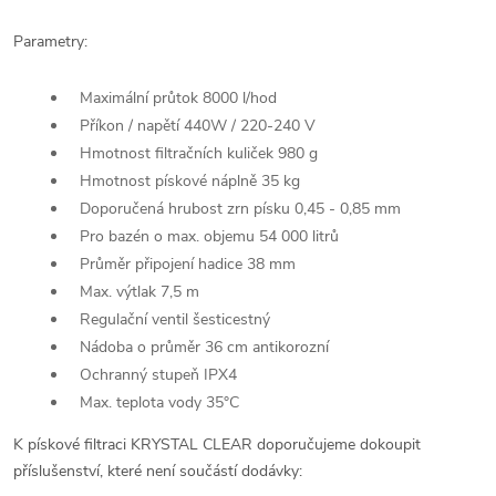
Parametry:
Maximální průtok
8000 l/hod
Příkon / napětí
440W / 220-240 V
Hmotnost filtračních kuliček
980 g
Hmotnost pískové náplně
35 kg
Doporučená hrubost zrn písku
0,45 - 0,85 mm
Pro bazén o max. objemu
54 000 litrů
Průměr připojení hadice
38 mm
Max. výtlak
7,5 m
Regulační ventil
šesticestný
Nádoba o průměr 36 cm
antikorozní
Ochranný stupeň
IPX4
Max. teplota vody
35°C
K pískové filtraci KRYSTAL CLEAR doporučujeme dokoupit
příslušenství, které není součástí dodávky: