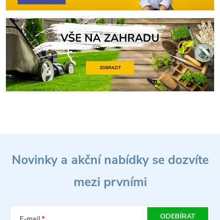
Z
Novinky a akční nabídky se dozvíte
á
mezi prvními
p
a
ODEBÍRAT
E-mail