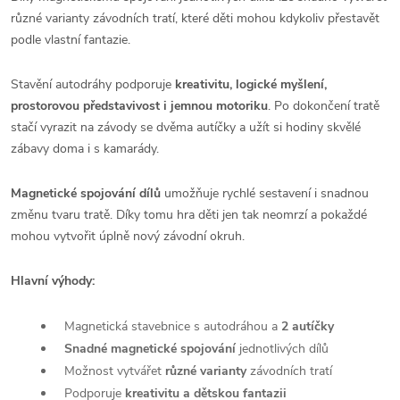
různé varianty závodních tratí, které děti mohou kdykoliv přestavět
podle vlastní fantazie.
Stavění autodráhy podporuje
kreativitu, logické myšlení,
prostorovou představivost i jemnou motoriku
. Po dokončení tratě
stačí vyrazit na závody se dvěma autíčky a užít si hodiny skvělé
zábavy doma i s kamarády.
Magnetické spojování dílů
umožňuje rychlé sestavení i snadnou
změnu tvaru tratě. Díky tomu hra děti jen tak neomrzí a pokaždé
mohou vytvořit úplně nový závodní okruh.
Hlavní výhody:
Magnetická stavebnice s autodráhou a
2 autíčky
Snadné magnetické spojování
jednotlivých dílů
Možnost vytvářet
různé varianty
závodních tratí
Podporuje
kreativitu a dětskou fantazii