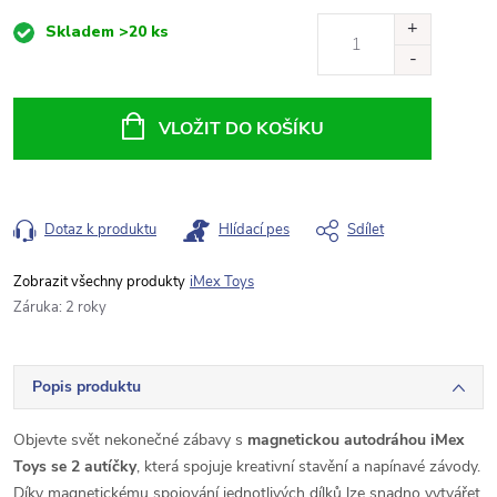
Měrná
Skladem
>20 ks
cena:
VLOŽIT DO KOŠÍKU
Dotaz k produktu
Hlídací pes
Sdílet
iMex Toys
Záruka
:
2 roky
Popis produktu
Objevte svět nekonečné zábavy s
magnetickou autodráhou iMex
Toys se 2 autíčky
, která spojuje kreativní stavění a napínavé závody.
Díky magnetickému spojování jednotlivých dílků lze snadno vytvářet