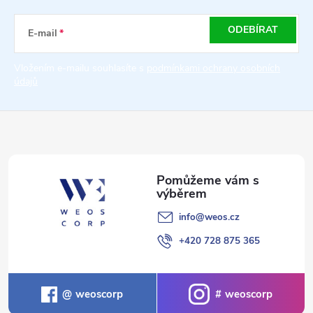
a
ODEBÍRAT
E-mail
t
Vložením e-mailu souhlasíte s
podmínkami ochrany osobních
údajů
í
info
@
weos.cz
+420 728 875 365
weoscorp
weoscorp