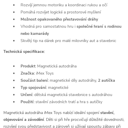
Rozvíjí jemnou motoriku a koordinaci rukou a očí
Pomáhá rozvíjet logické a prostorové myšlení
Možnost opakovaného přestavování dráhy
Vhodná pro samostatnou hru i
společné hraní s rodinou
nebo kamarády
Skvělý tip na dárek pro malé milovníky aut a stavebnic
Technická specifikace:
Produkt:
Magnetická autodráha
Značka:
iMex Toys
Součást balení:
magnetické díly autodráhy,
2 autíčka
Typ spojování:
magnetické
Určení:
dětská magnetická stavebnice s autodráhou
Použití:
stavění závodních tratí a hra s autíčky
Magnetická autodráha iMex Toys nabízí ideální spojení
stavění,
objevování a závodění
. Děti si při hře procvičují důležité dovednosti,
rozvíjejí svou představivost a zároveň si užívají spoustu zábavy při