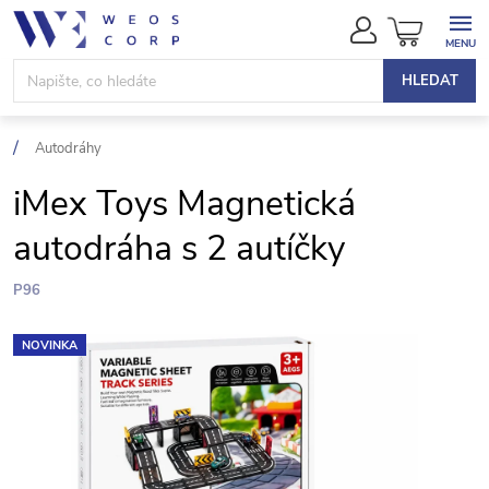
Přejít
NÁKUPN
na
KOŠÍK
obsah
HLEDAT
Autodráhy
iMex Toys Magnetická
autodráha s 2 autíčky
P96
NOVINKA