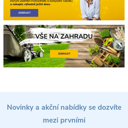
Z
Novinky a akční nabídky se dozvíte
á
mezi prvními
p