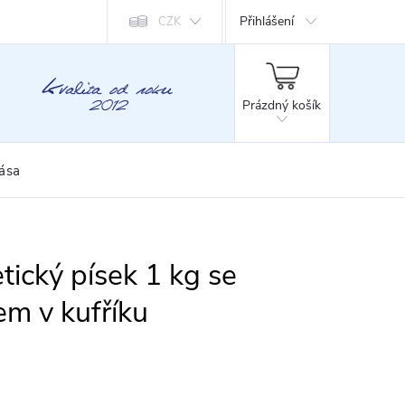
Přihlášení
CZK
NÁKUPNÍ
KOŠÍK
Prázdný košík
rása
tický písek 1 kg se
em v kufříku