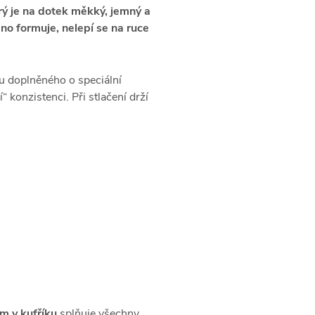
erý je na dotek měkký, jemný a
dno formuje, nelepí se na ruce
u doplněného o speciální
 konzistenci. Při stlačení drží
m v kufříku
splňuje všechny