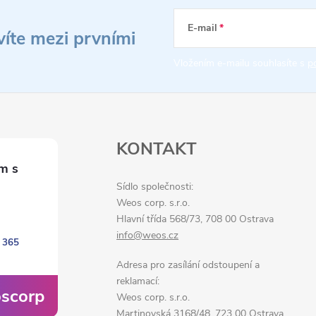
E-mail
víte mezi prvními
Vložením e-mailu souhlasíte s
p
KONTAKT
Sídlo společnosti:
Weos corp. s.r.o.
Hlavní třída 568/73, 708 00 Ostrava
info@weos.cz
 365
Adresa pro zasílání odstoupení a
reklamací:
scorp
Weos corp. s.r.o.
Martinovská 3168/48, 723 00 Ostrava