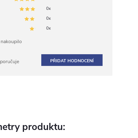
0x
0x
0x
ž nakoupilo
PŘIDAT HODNOCENÍ
oporučuje
etry produktu: