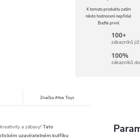
K tomuto produktu zatím
nikdo hodnocení nepřidal.
Buďte první.
100+
zákazníků ji
100%
zákazníků d
Značka
iMex Toys
Param
kreativity a zábavy!
Tato
ktickém uzavíratelném kufříku