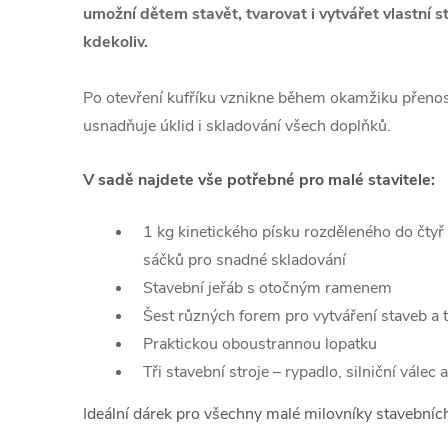
umožní dětem stavět, tvarovat i vytvářet vlastní s
kdekoliv.
Po otevření kufříku vznikne během okamžiku přenos
usnadňuje úklid i skladování všech doplňků.
V sadě najdete vše potřebné pro malé stavitele:
1 kg kinetického písku rozděleného do čtyř
sáčků pro snadné skladování
Stavební jeřáb s otočným ramenem
Šest různých forem pro vytváření staveb a 
Praktickou oboustrannou lopatku
Tři stavební stroje – rypadlo, silniční válec 
Ideální dárek pro všechny malé milovníky stavebních 