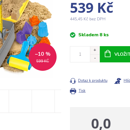
539 Kč
445,45 Kč bez DPH
Měrná
Skladem
8 ks
cena:
–10 %
VLOŽI
599 KČ
Dotaz k produktu
Hlí
Tisk
0,0