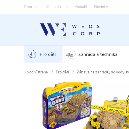
Přejít
Doprava
Vše o nákupu
Kontakt
Novinky
na
obsah
Pro děti
Zahrada a technika
Pro děti
Zábava na zahradu, do vody, n