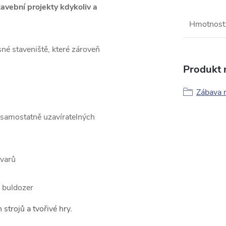
tavební projekty kdykoliv a
Hmotnost
né staveniště, které zároveň
Produkt n
Zábava n
 samostatně uzavíratelných
tvarů
a buldozer
strojů a tvořivé hry.