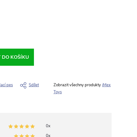
T DO KOŠÍKU
dací pes
Sdílet
iMex
Toys
0x
0x