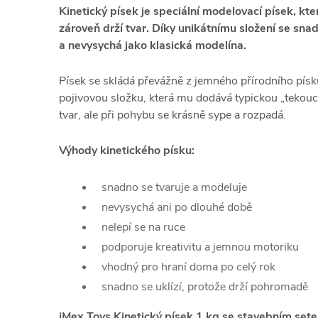
Kinetický písek je speciální modelovací písek, kt
zároveň drží tvar. Díky unikátnímu složení se sna
a nevysychá jako klasická modelína.
Písek se skládá převážně z jemného přírodního písk
pojivovou složku, která mu dodává typickou „tekoucí“
tvar, ale při pohybu se krásně sype a rozpadá.
Výhody kinetického písku:
snadno se tvaruje a modeluje
nevysychá ani po dlouhé době
nelepí se na ruce
podporuje kreativitu a jemnou motoriku
vhodný pro hraní doma po celý rok
snadno se uklízí, protože drží pohromadě
iMex Toys Kinetický písek 1 kg se stavebním sete