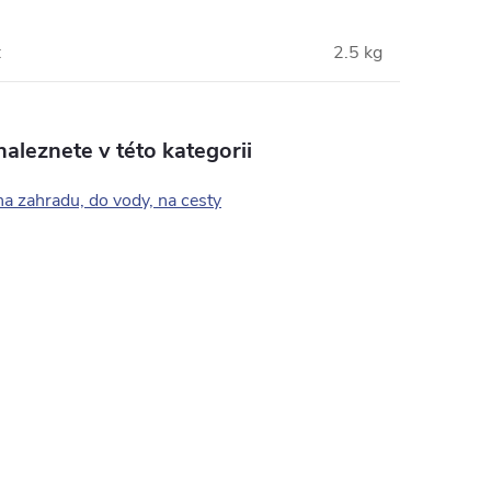
:
2.5 kg
aleznete v této kategorii
a zahradu, do vody, na cesty