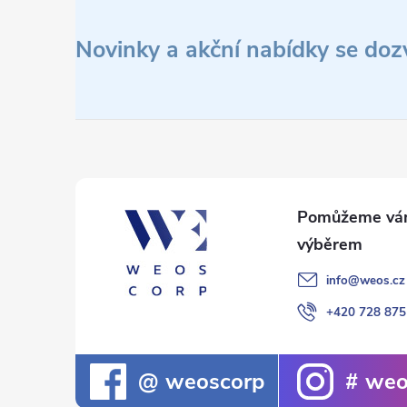
Z
á
Novinky a akční nabídky se doz
p
a
t
í
info
@
weos.cz
+420 728 875
weoscorp
weo