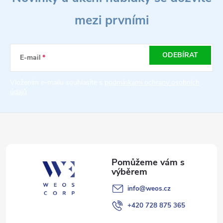
á
mezi prvními
p
a
ODEBÍRAT
E-mail
t
Vložením e-mailu souhlasíte s
podmínkami ochrany osobních
údajů
í
info
@
weos.cz
+420 728 875 365