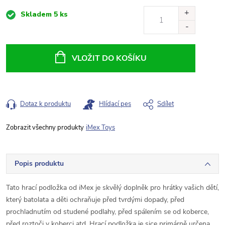
Měrná
Skladem
5 ks
cena:
VLOŽIT DO KOŠÍKU
Dotaz k produktu
Hlídací pes
Sdílet
iMex Toys
Popis produktu
Tato hrací podložka od iMex je skvělý doplněk pro hrátky vašich dětí,
který batolata a děti ochraňuje před tvrdými dopady, před
prochladnutím od studené podlahy, před spálením se od koberce,
před roztoči v koberci atd. Hrací podložka je sice primárně určena