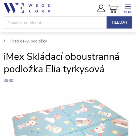
Přejít
NÁKUPN
na
KOŠÍK
obsah
HLEDAT
Hrací deky, podložky
iMex Skládací oboustranná
podložka Elia tyrkysová
3980