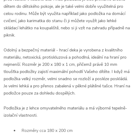
dětem do dětského pokoje, ale je také velmi dobře využitelná pro
celou rodinu. Může být využita například jako podložka na domácí
cvičení, jako karimatka do stanu či ji můžete využít jako lehké
skládací lehátko na koupaliště, nebo si ji vzít na zahradu případně na
piknik.
Odolný a bezpečný materiál - hrací deka je vyrobena z kvalitního
materiálu, netoxická, protiskluzová a pohodlná, ideální na hraní pro
nejmenší. Rozměr je 200 x 180 x 1 cm, přičemž právě 10 mm
tloušťka podložky zajistí maximální pohodlí Vašeho dítěte. I když má
podložka velký rozměr, velmi snadno se rozloží a posléze poskládá.
Je velmi lehká a pro přenos zabalená v pěkné plátěné tašce. Hraní na
podložce pouze za dohledu dospělých.
Podložka je z lehce omyvatelného materiálu a má výborné tepelně-
izolační vlastnosti.
Rozměry cca 180 x 200 cm