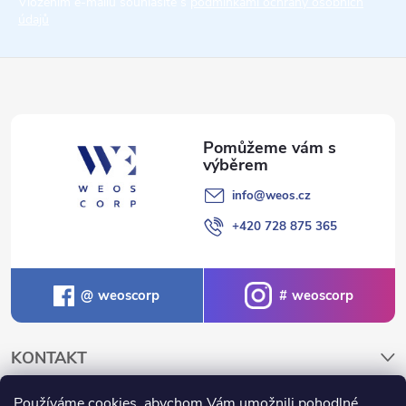
t
Vložením e-mailu souhlasíte s
podmínkami ochrany osobních
údajů
í
info
@
weos.cz
+420 728 875 365
weoscorp
weoscorp
KONTAKT
Používáme cookies, abychom Vám umožnili pohodlné