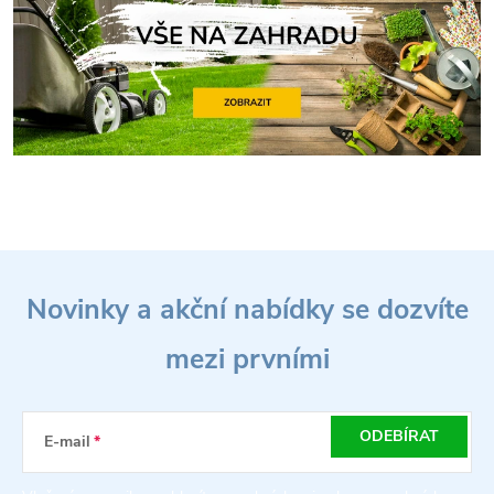
Z
Novinky a akční nabídky se dozvíte
á
mezi prvními
p
a
ODEBÍRAT
E-mail