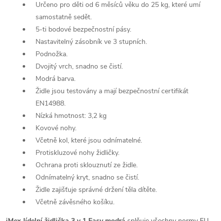
Určeno pro děti od 6 měsíců věku do 25 kg, které umí
samostatně sedět.
5-ti bodové bezpečnostní pásy.
Nastavitelný zásobník ve 3 stupních.
Podnožka.
Dvojitý vrch, snadno se čistí.
Modrá barva.
Židle jsou testovány a mají bezpečnostní certifikát
EN14988.
Nízká hmotnost: 3,2 kg
Kovové nohy.
Včetně kol, které jsou odnímatelné.
Protiskluzové nohy židličky.
Ochrana proti sklouznutí ze židle.
Odnímatelný kryt, snadno se čistí.
Židle zajišťuje správné držení těla dítěte.
Včetně závěsného košíku.
iMex Jídelní židlička 3 v 1 Easy modrá
splňuje všechny normy EU.