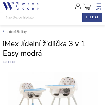
Přejít
NÁKUPN
na
KOŠÍK
obsah
HLEDAT
Jídelní židličky
iMex Jídelní židlička 3 v 1
Easy modrá
4.0 BLUE