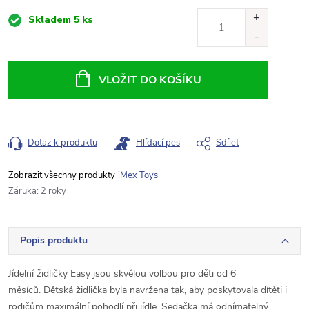
Měrná
Skladem
5 ks
cena:
VLOŽIT DO KOŠÍKU
Dotaz k produktu
Hlídací pes
Sdílet
iMex Toys
Záruka
:
2 roky
Popis produktu
Jídelní židličky Easy jsou skvělou volbou pro děti od 6
měsíců.
Dětská židlička byla navržena tak, aby poskytovala dítěti i
rodičům maximální pohodlí při jídle.
Sedačka má odnímatelný