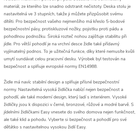
materiál, ze kterého lze snadno odstranit nečistoty.
Deska stolu je
nastavitelná ve 3 stupních, takže ji můžete přizpůsobit svému
dítěti.
Pro bezpečnost vašeho nejmenšího má křeslo 5-bodové
bezpečnostní pásy, protiskluzové nožky, pojistku proti pádu a
pohodlnou podnožku.
Široká rozteč nohou zajišťuje stabilitu při
jídle.
Pro větší pohodlí je na vrchní desce židle také přídavný
vyjímatelný podnos.
To je užitečná funkce, díky které nemusíte kvůli
umytí sundávat celou pracovní desku.
Výrobek byl testován na
bezpečnost a splňuje evropské normy EN14988.
Židle má navíc stabilní design a splňuje přísné bezpečnostní
normy.
Nastavitelná vysoká židlička nabízí nejen bezpečnost a
pohodlí, ale také moderní design, který ladí s interiérem.
Vysoké
židličky jsou k dispozici v černé, bronzové, růžové a modré barvě.
S
jídelními židličkami Easy vnesete do svého domova nejen funkčnost,
ale také klid a pohodu.
Vyberte si bezpečnost a pohodlí pro své
děťátko s nastavitelnou vysokou židlí Easy.