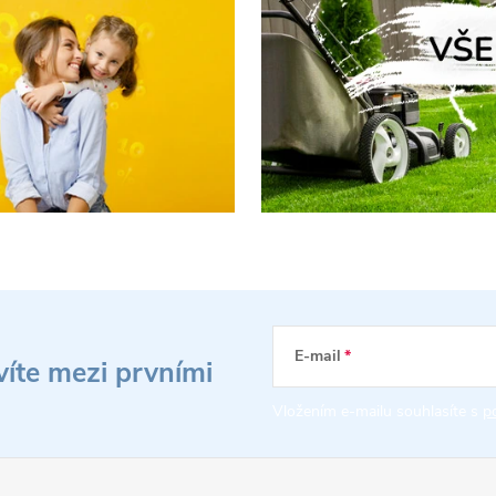
E-mail
víte mezi prvními
Vložením e-mailu souhlasíte s
p