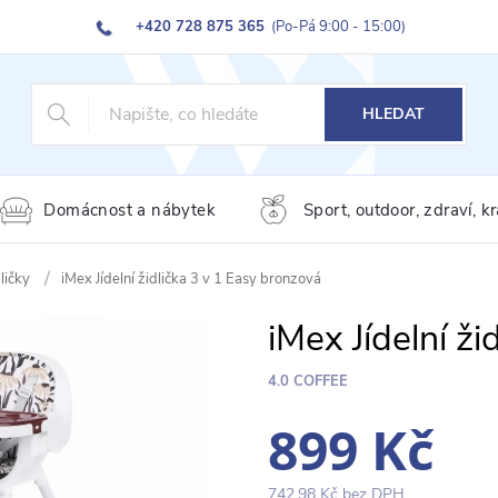
+420 728 875 365
(Po-Pá 9:00 - 15:00)
HLEDAT
Domácnost a nábytek
Sport, outdoor, zdraví, k
dličky
iMex Jídelní židlička 3 v 1 Easy bronzová
iMex Jídelní ž
4.0 COFFEE
899 Kč
742,98 Kč bez DPH