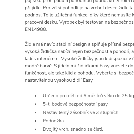
pojistku proti pádu a pohodlnou podnožku.
Široká r
při jídle.
Pro větší pohodlí je na vrchní desce židle t
podnos.
To je užitečná funkce, díky které nemusíte 
pracovní desku.
Výrobek byl testován na bezpečnos
EN14988.
Židle má navíc stabilní design a splňuje přísné bez
vysoká židlička nabízí nejen bezpečnost a pohodlí, a
ladí s interiérem.
Vysoké židličky jsou k dispozici v
modré barvě.
S jídelními židličkami Easy vnesete 
funkčnost, ale také klid a pohodu.
Vyberte si bezpeč
nastavitelnou vysokou židlí Easy.
Určeno pro děti od 6 měsíců věku do 25 kg
5-ti bodové bezpečnostní pásy.
Nastavitelný zásobník ve 3 stupních.
Podnožka.
Dvojitý vrch, snadno se čistí.