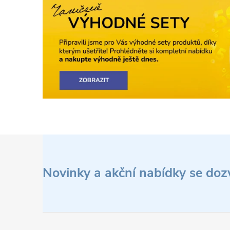
Z
á
Novinky a akční nabídky se doz
p
a