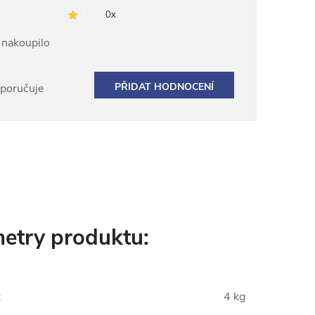
0x
ž nakoupilo
PŘIDAT HODNOCENÍ
oporučuje
etry produktu:
:
4 kg