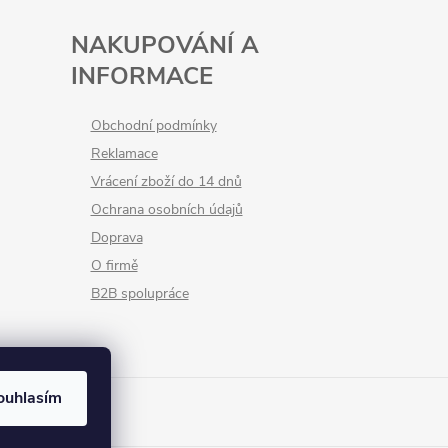
NAKUPOVÁNÍ A
INFORMACE
Obchodní podmínky
Reklamace
Vrácení zboží do 14 dnů
Ochrana osobních údajů
Doprava
O firmě
B2B spolupráce
ouhlasím