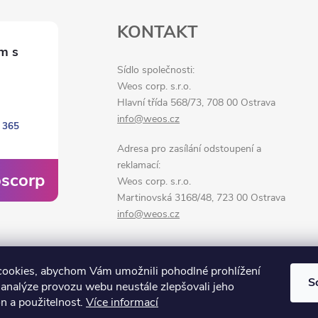
KONTAKT
Sídlo společnosti:
Weos corp. s.r.o.
Hlavní třída 568/73, 708 00 Ostrava
info@weos.cz
 365
Adresa pro zasílání odstoupení a
reklamací:
scorp
Weos corp. s.r.o.
Martinovská 3168/48, 723 00 Ostrava
info@weos.cz
ookies, abychom Vám umožnili pohodlné prohlížení
S
 analýze provozu webu neustále zlepšovali jeho
n a použitelnost.
Více informací