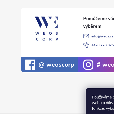
t
í
info
@
weos.cz
+420 728 875
weoscorp
weo
Používáme c
webu a díky
funkce, výko