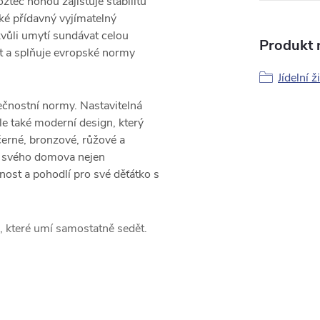
ozteč nohou zajišťuje stabilitu
aké přídavný vyjímatelný
kvůli umytí sundávat celou
Produkt n
t a splňuje evropské normy
Jídelní ž
pečnostní normy.
Nastavitelná
le také moderní design, který
 černé, bronzové, růžové a
do svého domova nejen
nost a pohodlí pro své děťátko s
, které umí samostatně sedět.