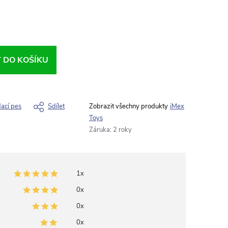
T DO KOŠÍKU
dací pes
Sdílet
iMex
Toys
Záruka
:
2 roky
1x
0x
0x
0x