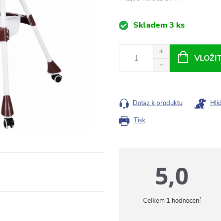
Měrná
Skladem
3 ks
cena:
VLOŽI
Dotaz k produktu
Hlí
Tisk
5,0
1 hodnocení