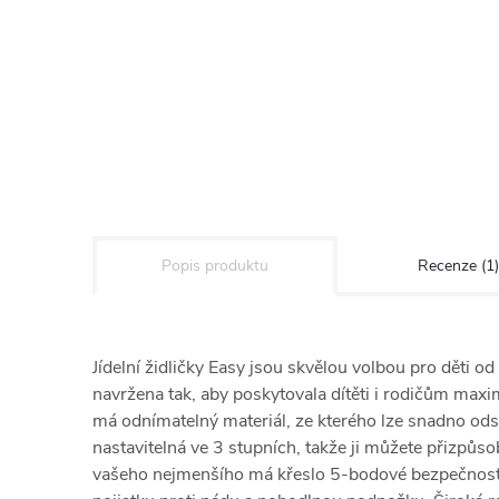
Popis produktu
Recenze (1)
Jídelní židličky Easy jsou skvělou volbou pro děti o
navržena tak, aby poskytovala dítěti i rodičům maximá
má odnímatelný materiál, ze kterého lze snadno odst
nastavitelná ve 3 stupních, takže ji můžete přizpůsob
vašeho nejmenšího má křeslo 5-bodové bezpečnostn