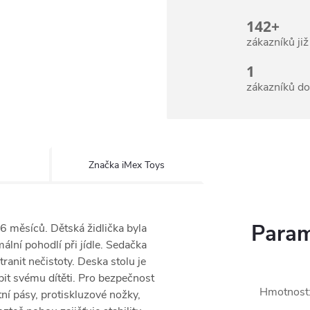
142+
zákazníků ji
1
zákazníků d
Značka
iMex Toys
Param
d 6 měsíců.
Dětská židlička byla
lní pohodlí při jídle.
Sedačka
ranit nečistoty.
Deska stolu je
it svému dítěti.
Pro bezpečnost
Hmotnost
í pásy, protiskluzové nožky,