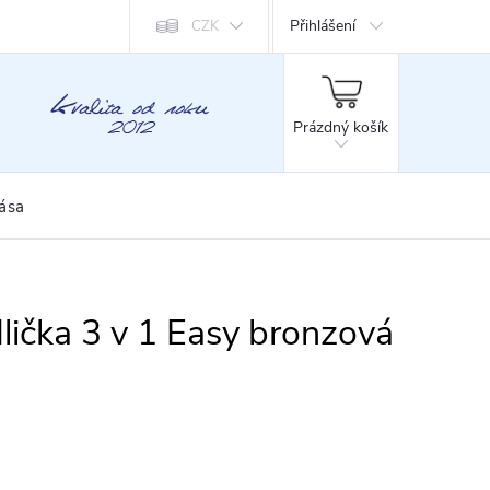
Přihlášení
CZK
NÁKUPNÍ
KOŠÍK
Prázdný košík
rása
idlička 3 v 1 Easy bronzová