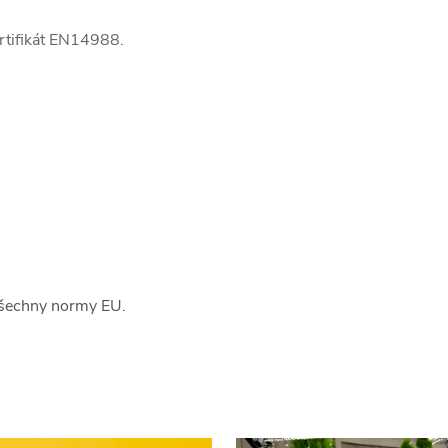
ertifikát EN14988.
všechny normy EU.