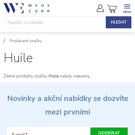
Přejít
NÁKUPN
na
KOŠÍK
obsah
HLEDAT
Prodávané značky
Huile
Žádné produkty značky
Huile
nebyly nalezeny...
Z
Novinky a akční nabídky se dozvíte
á
mezi prvními
p
a
ODEBÍRAT
E-mail