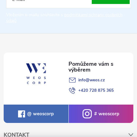
t
Vložením e-mailu souhlasíte s
podmínkami ochrany osobních
údajů
í
info
@
weos.cz
+420 728 875 365
weoscorp
weoscorp
KONTAKT