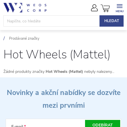
Přejít
NÁKUPN
na
KOŠÍK
obsah
HLEDAT
Prodávané značky
Hot Wheels (Mattel)
Žádné produkty značky
Hot Wheels (Mattel)
nebyly nalezeny...
Z
Novinky a akční nabídky se dozvíte
á
mezi prvními
p
a
ODEBÍRAT
E-mail