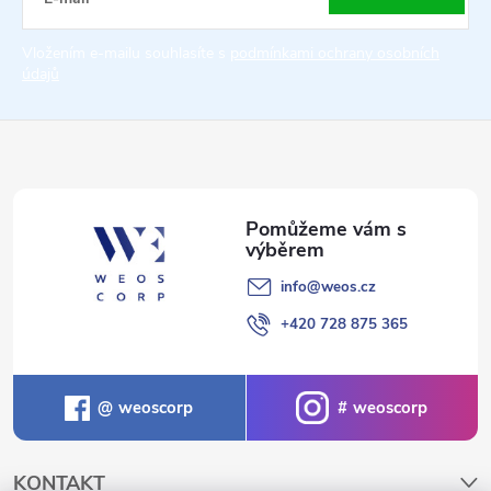
t
Vložením e-mailu souhlasíte s
podmínkami ochrany osobních
údajů
í
info
@
weos.cz
+420 728 875 365
weoscorp
weoscorp
KONTAKT