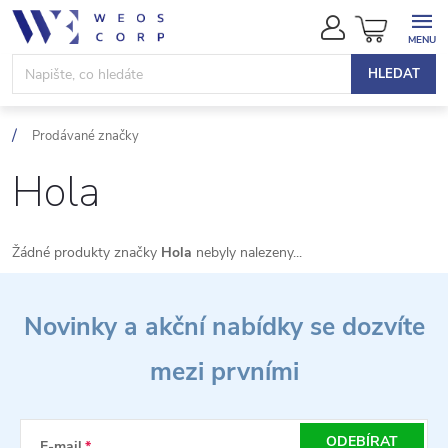
Přejít
NÁKUPN
na
KOŠÍK
obsah
HLEDAT
Prodávané značky
Hola
Žádné produkty značky
Hola
nebyly nalezeny...
Z
Novinky a akční nabídky se dozvíte
á
mezi prvními
p
a
ODEBÍRAT
E-mail