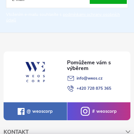
t
Vložením e-mailu souhlasíte s
podmínkami ochrany osobních
údajů
í
info
@
weos.cz
+420 728 875 365
weoscorp
weoscorp
KONTAKT