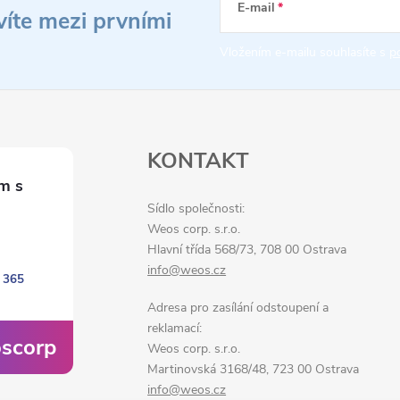
E-mail
víte mezi prvními
Vložením e-mailu souhlasíte s
p
KONTAKT
Sídlo společnosti:
Weos corp. s.r.o.
Hlavní třída 568/73, 708 00 Ostrava
info@weos.cz
 365
Adresa pro zasílání odstoupení a
reklamací:
scorp
Weos corp. s.r.o.
Martinovská 3168/48, 723 00 Ostrava
info@weos.cz