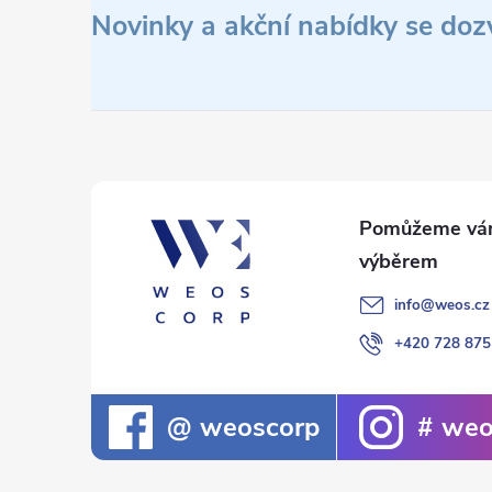
á
Novinky a akční nabídky se doz
p
a
t
í
info
@
weos.cz
+420 728 875
weoscorp
weo