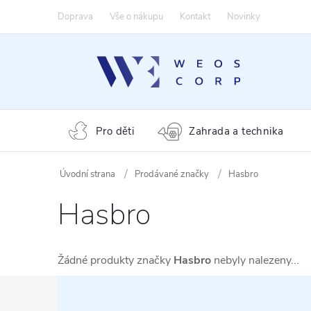
Přejít
Doprava
Vše o nákupu
Kontakt
Novinky
na
obsah
Pro děti
Zahrada a technika
Prodávané značky
Hasbro
Hasbro
Žádné produkty značky
Hasbro
nebyly nalezeny...
Z