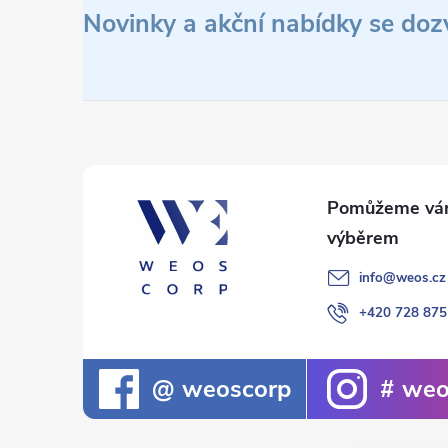
á
Novinky a akční nabídky se doz
p
a
t
í
info
@
weos.cz
+420 728 875
weoscorp
weo