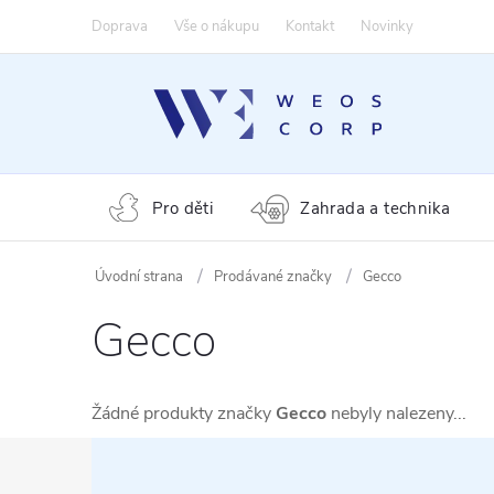
Přejít
Doprava
Vše o nákupu
Kontakt
Novinky
na
obsah
Pro děti
Zahrada a technika
Prodávané značky
Gecco
Gecco
Žádné produkty značky
Gecco
nebyly nalezeny...
Z