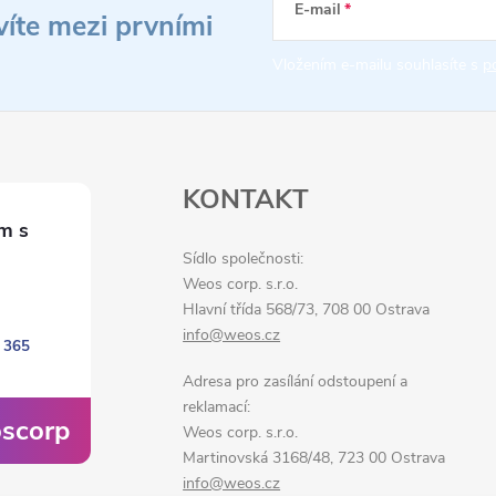
E-mail
víte mezi prvními
Vložením e-mailu souhlasíte s
p
KONTAKT
Sídlo společnosti:
Weos corp. s.r.o.
Hlavní třída 568/73, 708 00 Ostrava
info@weos.cz
 365
Adresa pro zasílání odstoupení a
reklamací:
scorp
Weos corp. s.r.o.
Martinovská 3168/48, 723 00 Ostrava
info@weos.cz