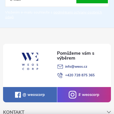
t
Vložením e-mailu souhlasíte s
podmínkami ochrany osobních
údajů
í
info
@
weos.cz
+420 728 875 365
weoscorp
weoscorp
KONTAKT