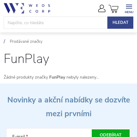
Přejít
NÁKUPN
na
KOŠÍK
obsah
HLEDAT
Prodávané značky
FunPlay
Žádné produkty značky
FunPlay
nebyly nalezeny...
Z
Novinky a akční nabídky se dozvíte
á
mezi prvními
p
a
ODEBÍRAT
E-mail