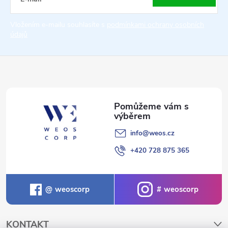
t
Vložením e-mailu souhlasíte s
podmínkami ochrany osobních
údajů
í
info
@
weos.cz
+420 728 875 365
weoscorp
weoscorp
KONTAKT