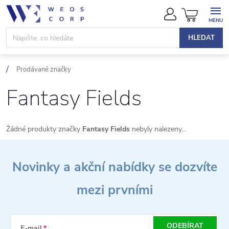
Přejít
NÁKUPN
na
KOŠÍK
obsah
HLEDAT
Prodávané značky
Fantasy Fields
Žádné produkty značky
Fantasy Fields
nebyly nalezeny...
Z
Novinky a akční nabídky se dozvíte
á
mezi prvními
p
a
ODEBÍRAT
E-mail