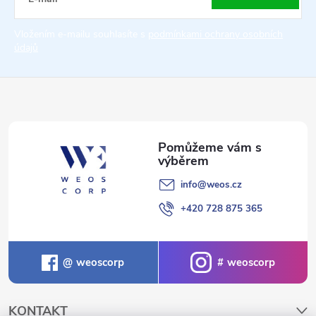
t
Vložením e-mailu souhlasíte s
podmínkami ochrany osobních
údajů
í
info
@
weos.cz
+420 728 875 365
weoscorp
weoscorp
KONTAKT