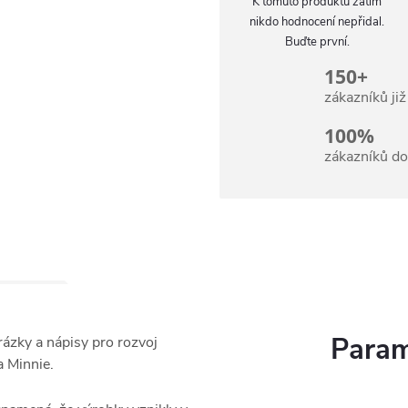
K tomuto produktu zatím
nikdo hodnocení nepřidal.
Buďte první.
150+
zákazníků ji
100%
zákazníků d
Param
ázky a nápisy pro rozvoj
a Minnie.