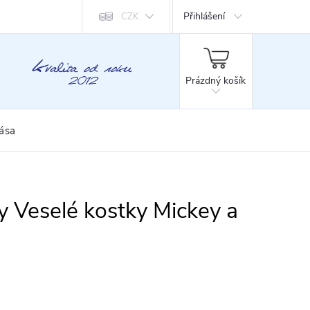
Přihlášení
CZK
NÁKUPNÍ
KOŠÍK
Prázdný košík
rása
y Veselé kostky Mickey a