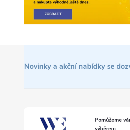
Z
á
Novinky a akční nabídky se doz
p
a
t
í