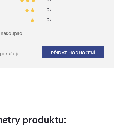
0x
0x
0x
ž nakoupilo
PŘIDAT HODNOCENÍ
oporučuje
etry produktu: