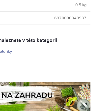
:
0.5 kg
6970090048937
aleznete v této kategorii
otoriky