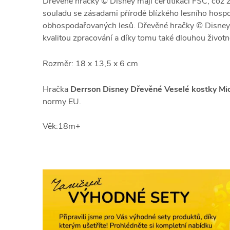
Dřevěné hračky © Disney mají certitikaci FSC, což 
souladu se zásadami přírodě blízkého lesního hospo
obhospodařovaných lesů. Dřevěné hračky © Disney 
kvalitou zpracování a díky tomu také dlouhou životn
Rozměr: 18 x 13,5 x 6 cm
Hračka
Derrson Disney Dřevěné Veselé kostky Mi
normy EU.
Věk:18m+