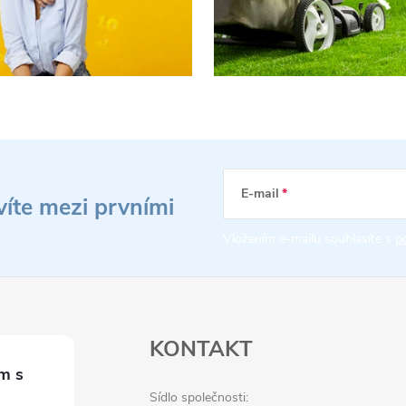
E-mail
víte mezi prvními
Vložením e-mailu souhlasíte s
p
KONTAKT
Sídlo společnosti: