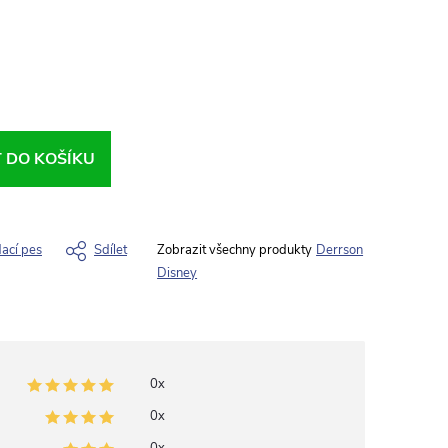
T DO KOŠÍKU
dací pes
Sdílet
Derrson
Disney
0x
0x