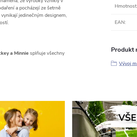
znamená, že výrobky vznikly v
Hmotnost
daření a pocházejí ze šetrně
vynikají jedinečným designem,
EAN
:
ostí.
Produkt n
ckey a Minnie
splňuje všechny
Vývoj m