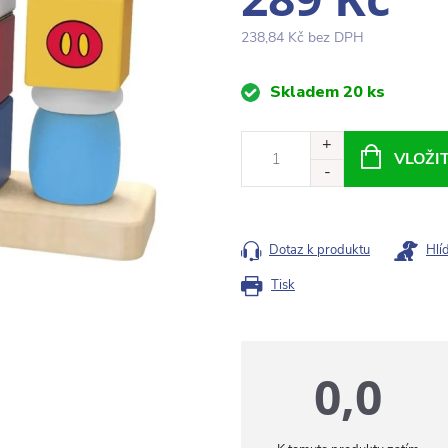
238,84 Kč bez DPH
Měrná
Skladem
20 ks
cena:
VLOŽI
Dotaz k produktu
Hlí
Tisk
0,0