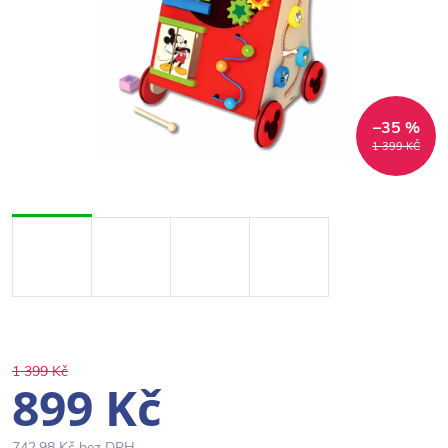
–35 %
1 399 KČ
1 399 Kč
899 Kč
742,98 Kč bez DPH