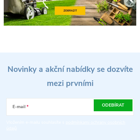
Z
Novinky a akční nabídky se dozvíte
á
mezi prvními
p
a
ODEBÍRAT
E-mail
t
Vložením e-mailu souhlasíte s
podmínkami ochrany osobních
údajů
í