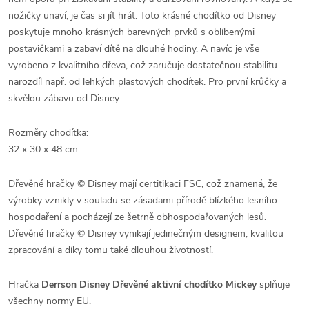
nožičky unaví, je čas si jít hrát. Toto krásné chodítko od Disney
poskytuje mnoho krásných barevných prvků s oblíbenými
postavičkami a zabaví dítě na dlouhé hodiny. A navíc je vše
vyrobeno z kvalitního dřeva, což zaručuje dostatečnou stabilitu
narozdíl např. od lehkých plastových chodítek. Pro první krůčky a
skvělou zábavu od Disney.
Rozměry chodítka:
32 x 30 x 48 cm
Dřevěné hračky © Disney mají certitikaci FSC, což znamená, že
výrobky vznikly v souladu se zásadami přírodě blízkého lesního
hospodaření a pocházejí ze šetrně obhospodařovaných lesů.
Dřevěné hračky © Disney vynikají jedinečným designem, kvalitou
zpracování a díky tomu také dlouhou životností.
Hračka
Derrson Disney Dřevěné aktivní chodítko Mickey
splňuje
všechny normy EU.