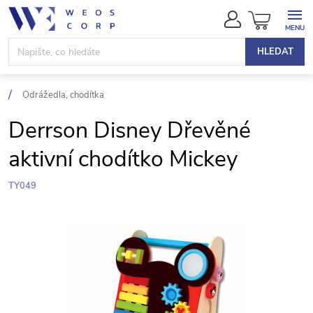
Přejít
NÁKUPN
na
KOŠÍK
obsah
HLEDAT
Odrážedla, chodítka
Derrson Disney Dřevěné
aktivní chodítko Mickey
TY049