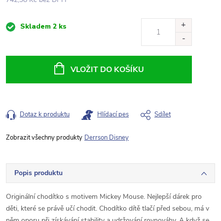
Měrná
Skladem
2 ks
cena:
VLOŽIT DO KOŠÍKU
Dotaz k produktu
Hlídací pes
Sdílet
Derrson Disney
Popis produktu
Originální chodítko s motivem Mickey Mouse. Nejlepší dárek pro
děti, které se právě učí chodit. Chodítko dítě tlačí před sebou, má v
něm oporu při získávání stability a udržování rovnováhy. A když se