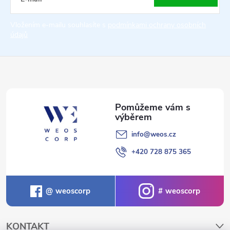
t
Vložením e-mailu souhlasíte s
podmínkami ochrany osobních
údajů
í
info
@
weos.cz
+420 728 875 365
weoscorp
weoscorp
KONTAKT