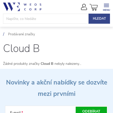
Přejít
NÁKUPN
na
KOŠÍK
obsah
HLEDAT
Prodávané značky
Cloud B
Žádné produkty značky
Cloud B
nebyly nalezeny...
Z
Novinky a akční nabídky se dozvíte
á
mezi prvními
p
a
ODEBÍRAT
E-mail