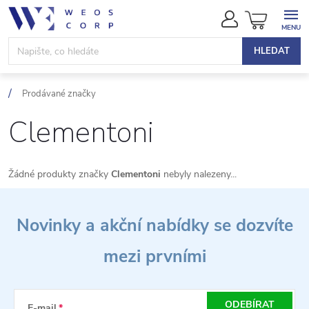
Přejít
NÁKUPN
na
KOŠÍK
obsah
HLEDAT
Prodávané značky
Clementoni
Žádné produkty značky
Clementoni
nebyly nalezeny...
Z
Novinky a akční nabídky se dozvíte
á
mezi prvními
p
a
ODEBÍRAT
E-mail