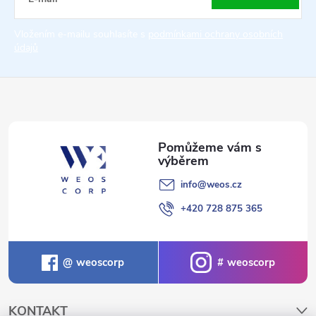
t
Vložením e-mailu souhlasíte s
podmínkami ochrany osobních
údajů
í
info
@
weos.cz
+420 728 875 365
weoscorp
weoscorp
KONTAKT